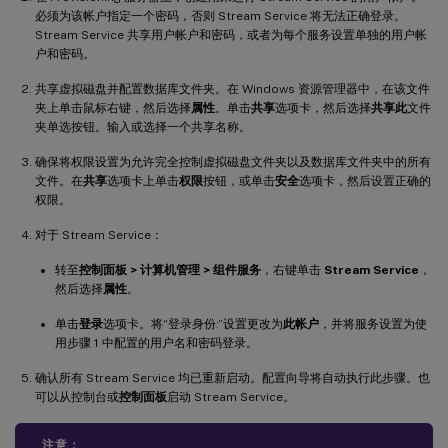
必须为该帐户指定一个密码，否则 Stream Service 将无法正确登录。
Stream Service 共享用户帐户和密码，或者为每个服务设置单独的用户帐
户和密码。
共享虚拟磁盘并配置数据库文件夹。在 Windows 资源管理器中，在该文件
夹上单击鼠标右键，然后选择
属性
。单击
共享
选项卡，然后选择
共享此
文件
夹单选按钮。输入或选择一个共享名称。
确保将权限设置为允许完全控制虚拟磁盘文件夹以及数据库文件夹中的所有
文件。在
共享
选项卡上单击
权限
按钮，或单击
安全
选项卡，然后设置正确的
权限。
对于 Stream Service：
转至
控制面板 > 计算机管理 > 组件服务
，右键单击
Stream Service
，
然后选择
属性
。
单击
登录
选项卡。将“登录身份:”设置更改为
此帐户
，并将服务设置为使
用步骤 1 中配置的用户名和密码登录。
确认所有 Stream Service 均已重新启动。配置向导将自动执行此步骤。也
可以从控制台或
控制面板
启动 Stream Service。
注意：