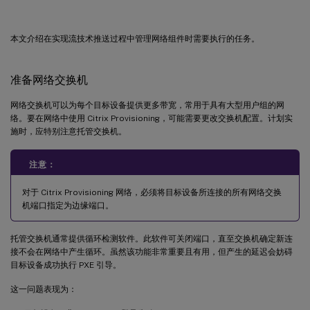
配置回收站
配置脱机文件夹
本文介绍在实现流技术推送过程中管理网络组件时需要执行的任务。
配置事件日志
禁用 Windows 自动更新
准备网络交换机
管理漫游用户配置文件
网络交换机可以为每个目标设备提供更多带宽，常用于具有大型用户组的网
配置漫游用户配置文件
络。要在网络中使用 Citrix Provisioning，可能需要更改交换机配置。计划实
对漫游用户配置文件配置文件夹重定向
施时，应特别注意托管交换机。
禁用脱机文件夹
注意：
通过路由器引导
配置 DHCP
对于 Citrix Provisioning 网络，必须将目标设备所连接的所有网络交换
机端口指定为边缘端口。
为 PXE 配置 Provisioning Services
在同一台计算机上运行 PXE 和 DHCP
托管交换机通常提供循环检测软件。此软件可关闭端口，直至交换机确定新连
接不会在网络中产生循环。虽然该功能非常重要且有用，但产生的延迟会妨碍
管理多个网络接口卡 (NIC)
目标设备成功执行 PXE 引导。
NIC 成组
这一问题表现为：
NIC 故障转移