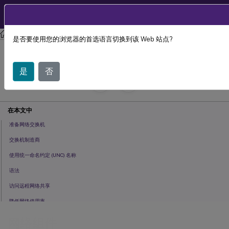
ZH
产品文档
Citrix Provisioning
Citrix Provisioning 2212
是否要使用您的浏览器的首选语言切换到该 Web 站点?
网络组件
是
否
July 29, 2024
C
投稿者:
在本文中
准备网络交换机
交换机制造商
使用统一命名约定 (UNC) 名称
语法
访问远程网络共享
降低网络使用率
在标准虚拟磁盘上配置 Windows 功能
网络组件