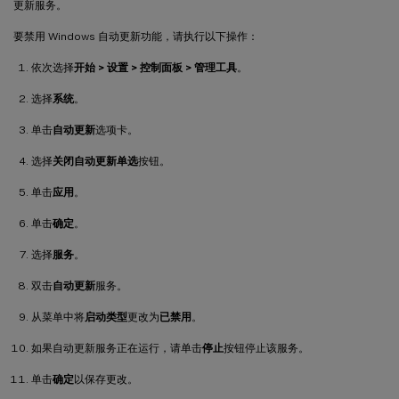
更新服务。
要禁用 Windows 自动更新功能，请执行以下操作：
依次选择
开始 > 设置 > 控制面板 > 管理工具
。
选择
系统
。
单击
自动更新
选项卡。
选择
关闭自动更新单选
按钮。
单击
应用
。
单击
确定
。
选择
服务
。
双击
自动更新
服务。
从菜单中将
启动类型
更改为
已禁用
。
如果自动更新服务正在运行，请单击
停止
按钮停止该服务。
单击
确定
以保存更改。