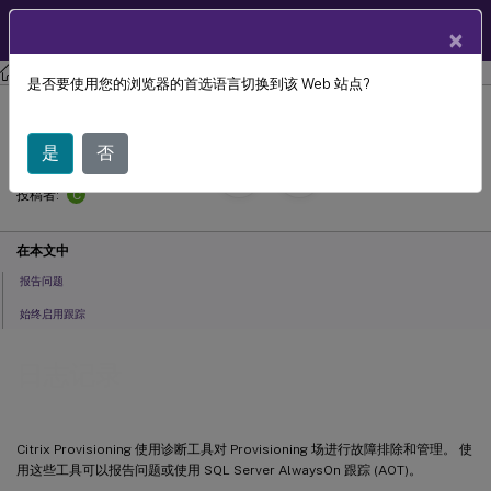
ZH
产品文档
×
Citrix Provisioning
Citrix Provisioning 2212
是否要使用您的浏览器的首选语言切换到该 Web 站点?
日志记录
是
否
September 30,
2024
C
投稿者:
在本文中
报告问题
始终启用跟踪
日志记录
Citrix Provisioning 使用诊断工具对 Provisioning 场进行故障排除和管理。 使
用这些工具可以报告问题或使用 SQL Server AlwaysOn 跟踪 (AOT)。