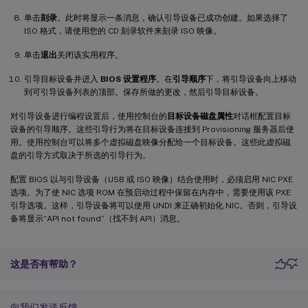
单击
刻录
。此时将显示一条消息，确认引导设备已成功创建。如果选择了
ISO 格式，请使用您的 CD 刻录软件来刻录 ISO 映像。
单击
退出
关闭该实用程序。
引导目标设备并进入
BIOS 设置程序
。在
引导顺序
下，将引导设备向上移动
到可引导设备列表的顶部。保存所做的更改，然后引导目标设备。
对引导设备进行编程设置后，使用控制台的
目标设备磁盘属性
对话框配置目标
设备的引导顺序。这些引导行为将在目标设备连接到 Provisioning 服务器后使
用。使用控制台可以将多个虚拟磁盘映像分配给一个目标设备。这些此虚拟磁
盘的引导方式取决于所选的引导行为。
配置 BIOS 以与引导设备（USB 或 ISO 映像）结合使用时，必须启用 NIC PXE
选项。为了使 NIC 选项 ROM 在预启动过程中保留在内存中，需要使用该 PXE
引导选项。这样，引导设备将可以使用 UNDI 来正确初始化 NIC。否则，引导设
备将显示“API not found”（找不到 API）消息。
这是否有帮助？
向我们发送反馈