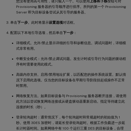
您没有使用高可用性，请只输入一个。可以使用
上移和下移
按钮可对
Provisioning 服务器的引导顺序进行排序。所列的第一个 Provisioning
Server 即为目标设备尝试从其引导的服务器。
单击
下一步
。此时将显示
设置选项
对话框。
配置以下本地引导选项，然后单击
下一步
：
详细模式。允许/禁止显示详细的引导和诊断信息。调试问题时，详细模
式非常有用。
中断安全模式：允许/禁止调试问题。发生计时或引导行为问题的驱动程
序有时需要使用此模式。
高级内存支持。启用/禁用地址扩展，以匹配您的操作系统设置。默认情
况下启用此选项。仅当您的目标设备在早期引导阶段挂起或操作不正常
时禁用。
网络恢复方法。如果目标设备与 Provisioning 服务器断开连接，请使用
此方法以尝试恢复网络连接或从硬盘驱动器重新启动。指定等待建立此
连接的时长（秒）。
登录轮询超时：通常情况下，每个轮询超时和常规超时的初始值为 1
秒。使用 3DES 加密时，请延长登录轮询超时。根据工作负载进一步延
长计时器时间。如果网络中有 100 个运行三重 DES 的目标设备，合理