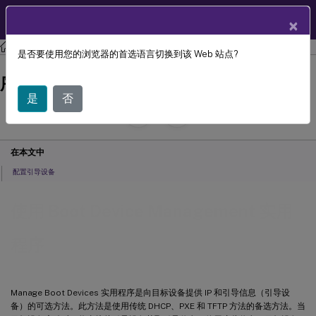
ZH
产品文档
×
Citrix Provisioning
Citrix Provisioning 2305
是否要使用您的浏览器的首选语言切换到该 Web 站点?
使用 Boot Device Management 实用程
序
是
否
July 29, 2024
C
投稿者:
在本文中
配置引导设备
使用 Boot Device Management 实用
程序
Manage Boot Devices 实用程序是向目标设备提供 IP 和引导信息（引导设
备）的可选方法。此方法是使用传统 DHCP、PXE 和 TFTP 方法的备选方法。当