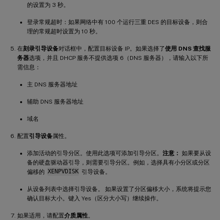
的设置为 3 秒。
登录常规超时：如果网络中有 100 个运行三重 DES 的目标设备，则合
理的常规超时设置为 10 秒。
在
刻录引导设备
对话框中，配置目标设备 IP。如果选择了
使用 DNS 查找服
务器
选项，并且 DHCP 服务不提供选项 6（DNS 服务器），请输入以下所
需信息：
主 DNS 服务器地址
辅助 DNS 服务器地址
域名
配置
引导设备
属性。
添加活动的引导分区。使用此选项可添加引导分区。
注意：
如果要从设
备的硬盘驱动器引导，则需要引导分区。例如，选择具有小分区或分区
偏移的
XENPVDISK
引导设备。
从设备列表中选择引导设备。 如果设置了分区偏移大小，系统将提示您
确认目标大小。键入 Yes（区分大小写）继续操作。
如果适用，请配置
介质属性
。