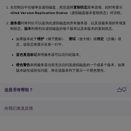
在控制台中右键单击虚拟磁盘，然后选择
复制状态
菜单选项。此时将显示
vDisk Version Replication Status
（虚拟磁盘版本复制状态）对话框。
服务器
列将列出可以提供此虚拟磁盘的所有服务器，以及该服务器的常规复
制状态。
版本
列将列出虚拟磁盘的每个版本以及各版本的复制状态。
如果版本处于
维护
（锤子图标）、
测试
（放大镜）或
待定
（沙漏）状
态，该状态将显示在第一行中。
蓝色复选标记
表明服务器可以访问此版本。
橙色警告
表明服务器当前无法访问该虚拟磁盘的一个或多个版本。如果
版本缺失或存在问题，将在该版本列下显示一个橙色警告。
这是否有帮助？
向我们发送反馈