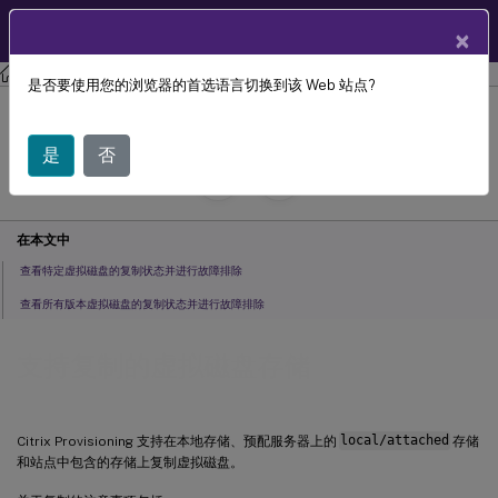
ZH
产品文档
×
Citrix Provisioning
Citrix Provisioning 2305
是否要使用您的浏览器的首选语言切换到该 Web 站点?
支持复制的虚拟磁盘存储
是
否
July 29, 2024
C
投稿者:
在本文中
查看特定虚拟磁盘的复制状态并进行故障排除
查看所有版本虚拟磁盘的复制状态并进行故障排除
支持复制的虚拟磁盘存储
Citrix Provisioning 支持在本地存储、预配服务器上的
local/attached
存储
和站点中包含的存储上复制虚拟磁盘。