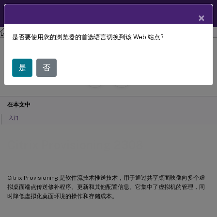
ZH
产品文档
×
Citrix Provisioning
Citrix Provisioning 2308
是否要使用您的浏览器的首选语言切换到该 Web 站点?
Citrix Provisioning 2308
是
否
July 29, 2024
C
投稿者:
在本文中
入门
Citrix Provisioning 2308
Citrix Provisioning 是软件流技术推送技术，用于通过共享桌面映像向多个虚
拟桌面端点传送修补程序、更新和其他配置信息。它集中了虚拟机的管理，同
时降低虚拟化桌面环境的操作和存储成本。