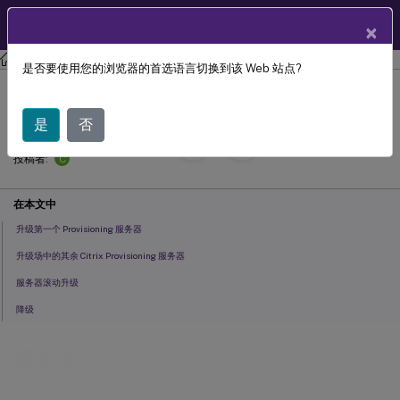
ZH
产品文档
×
Citrix Provisioning
Citrix Provisioning 2311
是否要使用您的浏览器的首选语言切换到该 Web 站点?
服务器
是
否
September 13,
2024
C
投稿者:
在本文中
升级第一个 Provisioning 服务器
升级场中的其余 Citrix Provisioning 服务器
服务器滚动升级
降级
服务器