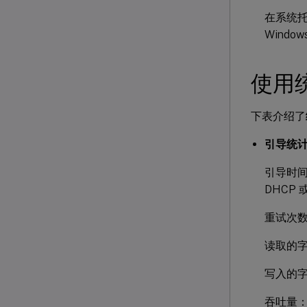
在系统
Wind
使用
下表介绍了
引导统
引导时间
DHCP 
重试次
读取的
写入的
吞吐量：