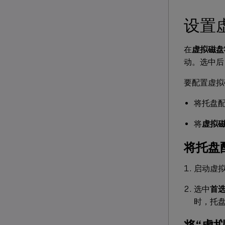
设置
在
虚拟磁盘
动。选中后
要配置虚拟
将托盘
将
虚拟
将托盘
启动虚
选中
首
时，托
将“虚