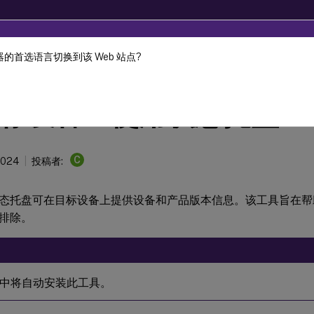
的首选语言切换到该 Web 站点?
Provisioning
Citrix Provisioning 2402 LTSR
标设备上使用状态托盘
C
2024
投稿者:
态托盘可在目标设备上提供设备和产品版本信息。该工具旨在帮
排除。
中将自动安装此工具。