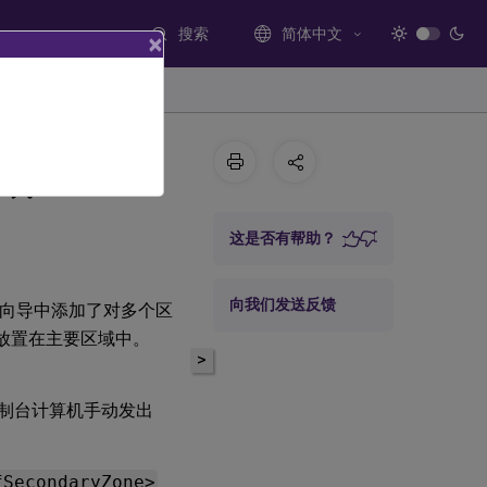
搜索
简体中文
×
域
这是否有帮助？
向我们发送反馈
向导中添加了对多个区
其放置在主要区域中。
>
g 控制台计算机手动发出
fSecondaryZone>