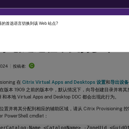
的首选语言切换到该 Web 站点?
Provisioning
Citrix Provisioning 2402 LTSR
录创建过程中支持多个区
C
2024
投稿者:
visioning 在
Citrix Virtual Apps and Desktops 设置
和
导出设备
在版本 1909 之前的版本中，默认情况下，向导创建目录并将
loud 和本地 Virtual Apps and Desktop DDC 都会出现此行为。
置并将其分配到相应的辅助区域，请从 Citrix Provisionin
ker PowerShell cmdlet：
kerCatalog-Name <CatalogName> -ZoneUid <GuidO