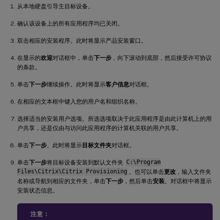
从本地硬盘引导主目标设备。
确认该设备上的所有应用程序均已关闭。
双击相应的安装程序。此时将显示产品安装窗口。
在显示的
欢迎
对话框中，单击
下一步
，向下滚动到底部，然后接受许可协议
的条款。
单击
下一步
继续操作。此时将显示
客户信息
对话框。
在相应的文本框中键入您的用户名和组织名称。
选择适当的安装用户选项。所选选项取决于此应用程序是由此计算机上的用
户共享，还是仅由与访问此应用程序的计算机关联的用户共享。
单击
下一步
。此时将显示
目标文件夹
对话框。
单击
下一步
将目标设备安装到默认文件夹
C:\Program
Files\Citrix\Citrix Provisioning
。也可以单击
更改
，输入文件夹
名称或导航到相应的文件夹，单击
下一步
，然后单击
安装
。对话框中将显示
安装状态信息。
注意：