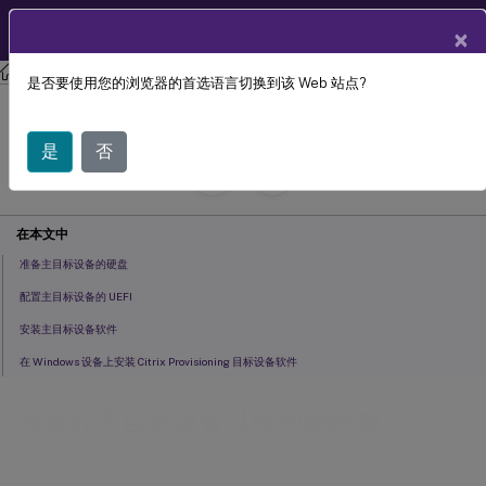
ZH
产品文档
×
Citrix Provisioning
Citrix Provisioning 2402 LTSR
是否要使用您的浏览器的首选语言切换到该 Web 站点?
准备好主目标设备以便构建映像
是
否
July 29, 2024
C
投稿者:
在本文中
准备主目标设备的硬盘
配置主目标设备的 UEFI
安装主目标设备软件
在 Windows 设备上安装 Citrix Provisioning 目标设备软件
准备好主目标设备以便构建映像