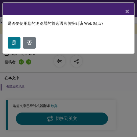
ZH
产品文档
×
Session Recording
Session Recording 2103
是否要使用您的浏览器的首选语言切换到该 Web 站点?
自定义通知消息
此内容已经过机器动态翻译。
在此处提供反馈
是
否
April 3, 2024
C
C
投稿者:
在本文中
创建通知消息
这篇文章已经过机器翻译.
放弃
切换到英文