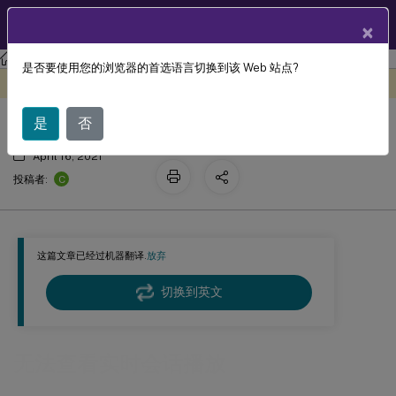
ZH
产品文档
×
Session Recording
Session Recording 2103
是否要使用您的浏览器的首选语言切换到该 Web 站点?
无法查看实时会话播放
此内容已经过机器动态翻译。
在此处提供反馈
是
否
April 16, 2021
C
投稿者:
这篇文章已经过机器翻译.
放弃
切换到英文
无法查看实时会话播放