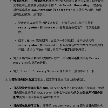
数据库名称
： 在
数据库名称
文本框中键入自定义数据库名称，或者使用
文本框中已有的默认数据库名称
CitrixSessionRecording
。 您必须
对数据库具有
securityadmin
和
dbcreator
服务器角色权限。如果
没有这些权限，您可以：
要求数据库管理员分配安装权限。安装完成后，就不再需要
securityadmin
和
dbcreator
服务器角色权限了，可以安全删
除。
或者，在 msi 安装期间，会显示一个对话框，提示提供具有
securityadmin
和
dbcreator
服务器角色权限的数据库管理员的
凭据。请键入正确的凭据，然后单击
确定
以继续安装。
键入正确的实例名称和数据库名称后，单击
测试连接
测试与 Session
Recording 数据库的连接。
键入 Session Recording Server 计算机帐户，然后单击
下一步
。
在
管理日志记录配置
页面上，指定管理日志记录功能的配置。
日志记录数据库安装在 SQL Server 实例上
：此文本框不可编辑。管理
日志记录数据库的 SQL Server 实例名称是自动从您在
数据库和服务器
配置
页面上键入的实例名称中抓取的。
日志记录数据库名称
： 要安装 Session Recording 管理员日志记录功