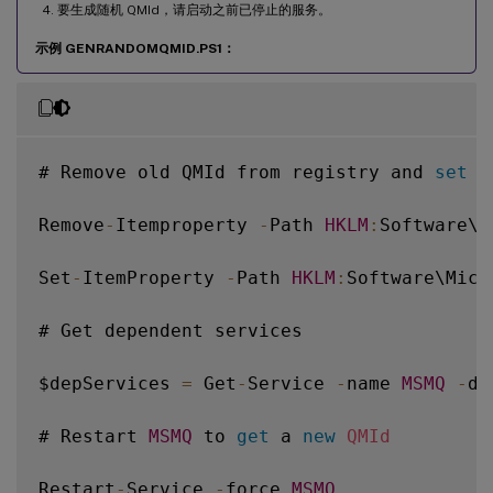
要生成随机 QMId，请启动之前已停止的服务。
示例 GENRANDOMQMID.PS1：
# Remove old QMId from registry and 
set
 S
Remove
-
Itemproperty 
-
Path 
HKLM
:
Software\M
Set
-
ItemProperty 
-
Path 
HKLM
:
Software\Micr
# Get dependent services

$depServices 
=
 Get
-
Service 
-
name 
MSMQ
-
de
# Restart 
MSMQ
 to 
get
 a 
new
QMId
Restart
-
Service 
-
force 
MSMQ