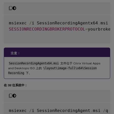
msiexec 
/
i SessionRecordingAgentx64
.
msi 
/
SESSIONRECORDINGBROKERPROTOCOL
=
yourbroker
注意：
SessionRecordingAgentx64.msi
文件位于 Citrix Virtual Apps
and Desktops ISO 上的
\layout\image-full\x64\Session
Recording
下。
在 32 位系统中：
msiexec 
/
i SessionRecordingAgent
.
msi 
/
q 
/