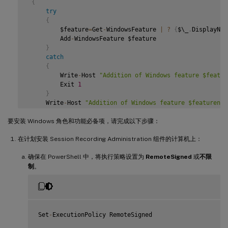
{
try
 # Start to install Windows feature

{
 Import
-
Module ServerManager

         $feature
=
Get
-
WindowsFeature 
|
?
{
$\_
.
DisplayNam
         Add
-
WindowsFeature $feature

AddFeatures
(
'Web-Asp-Net45'
)
 #
ASP
.
NET
4.5
}
AddFeatures
(
'Web-Mgmt-Console'
)
 #
IIS
 Management Console

catch
AddFeatures
(
'Web-Windows-Auth'
)
 # Windows Authentication
{
AddFeatures
(
'Web-Metabase'
)
 #
IIS
6
 Metabase Compatibilit
         Write
-
Host 
"Addition of Windows feature $featur
AddFeatures
(
'Web-WMI'
)
 #
IIS
6
WMI
 Compatibility

         Exit 
1
AddFeatures
(
'Web-Lgcy-Scripting'
)
#
IIS
6
 Scripting Tools

}
AddFeatures
(
'Web-Lgcy-Mgmt-Console'
)
 #
IIS
6
 Management 
     Write
-
Host 
"Addition of Windows feature $featurenam
AddFeatures
(
'MSMQ-HTTP-Support'
)
 #
MSMQ
HTTP
 Support

}
AddFeatures
(
'web-websockets'
)
 #
IIS
 Web Sockets

要安装 Windows 角色和功能必备项，请完成以下步骤：
AddFeatures
(
'NET-WCF-HTTP-Activation45'
)
 #http activate

 # Start to install Windows feature

在计划安装 Session Recording Administration 组件的计算机上：
 $system
=
 gwmi win32_operatingSystem 
|
 select name

确保在 PowerShell 中，将执行策略设置为
RemoteSigned
或
不限
if
(
-
not
(
(
$system 
-
Like 
'\*Microsoft Windows Server 20
制
。
{
     Write
-
Host
(
"This is not a supported platform. Insta
     Exit

}
if
(
$system 
-
Like 
'\*Microsoft Windows Server\*'
)
Set
-
ExecutionPolicy RemoteSigned

{