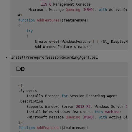
IIS
6
 Management Console

-
Microsoft Message 
Queuing
(
MSMQ
)
,
with
 Active Dire
 #
>
function
AddFeatures
(
$featurename
)
{
try
{
         $feature
=
Get
-
WindowsFeature 
|
?
{
$\_
.
DisplayNam
         Add
-
WindowsFeature $feature

}
InstallPrereqsforSessionRecordingAgent.ps1
catch
{
         Write
-
Host 
"Addition of Windows feature $featur
         Exit 
1
}
     Write
-
Host 
"Addition of Windows feature $featurenam
<
#

}
.
Synopsis

     Installs Prereqs 
for
 Session Recording Agent

 $system
=
 gwmi win32_operatingSystem 
|
 select name

.
Description

     Supports Windows Server 
2012
R2
,
 Windows Server 
201
if
(
-
not
(
(
$system 
-
Like 
'\*Microsoft Windows Server 20
     Install below windows feature on 
this
machine
:
{
-
Microsoft Message 
Queuing
(
MSMQ
)
,
with
 Active Dire
     Write
-
Host
(
"This is not a supported server platform
 #
>
     Exit

function
AddFeatures
(
$featurename
)
}