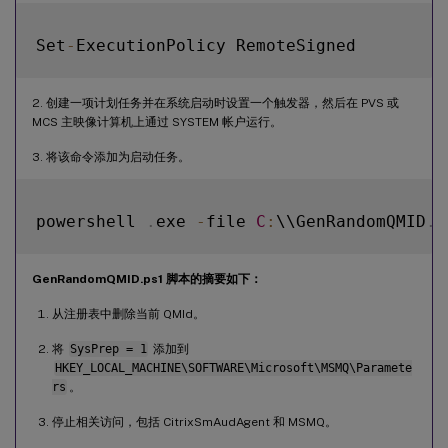
Set
-
2. 创建一项计划任务并在系统启动时设置一个触发器，然后在 PVS 或
MCS 主映像计算机上通过 SYSTEM 帐户运行。
3. 将该命令添加为启动任务。
powershell 
.
exe 
-
file 
C
:
\\GenRandomQMID
.
GenRandomQMID.ps1 脚本的摘要如下：
从注册表中删除当前 QMId。
将
SysPrep = 1
添加到
HKEY_LOCAL_MACHINE\SOFTWARE\Microsoft\MSMQ\Paramete
rs
。
停止相关访问，包括 CitrixSmAudAgent 和 MSMQ。