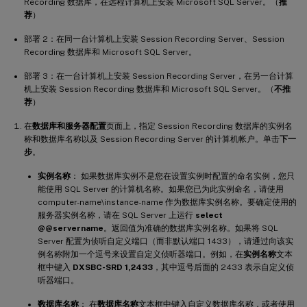
Recording 数据库，在远程计算机上安装 Microsoft SQL Server。（
推
荐
）
部署 2：在同一台计算机上安装 Session Recording Server、Session
Recording 数据库和 Microsoft SQL Server。
部署 3：在一台计算机上安装 Session Recording Server，在另一台计算
机上安装 Session Recording 数据库和 Microsoft SQL Server。（
不推
荐
）
在
数据库和服务器配置
页面上，指定 Session Recording 数据库的实例名
称和数据库名称以及 Session Recording Server 的计算机帐户。单击
下一
步
。
实例名称
： 如果数据库实例不是您在设置实例时配置的命名实例，您只
能使用 SQL Server 的计算机名称。如果您已为此实例命名，请使用
computer-name\instance-name 作为数据库实例名称。要确定使用的
服务器实例名称，请在 SQL Server 上运行
select
@@servername
。返回值为准确的数据库实例名称。如果将 SQL
Server 配置为侦听自定义端口（而非默认端口 1433），请通过向该实
例名称附加一个逗号来设置自定义侦听器端口。例如，在
实例名称
文本
框中键入
DXSBC-SRD 1,2433
，其中逗号后面的 2433 表示自定义侦
听器端口。
数据库名称
： 在
数据库名称
文本框中键入自定义数据库名称，或者使用