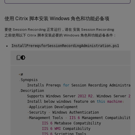
使用 Citrix 脚本安装 Windows 角色和功能必备项
要使 Session Recording 正常运行，请在 安装 Session Recording
之前使用以下 Citrix 脚本安装必要的 Windows 角色和功能必备条件：
InstallPrereqsforSessionRecordingAdministration.ps1
<
#

.
Synopsis

     Installs Prereqs 
for
 Session Recording Administratio
.
Description

     Supports Windows Server 
2012
R2
,
 Windows Server 
201
     Install below windows feature on 
this
machine
:
-
Application Development

-
Security 
-
 Windows Authentication

-
Management Tools 
-
IIS
6
 Management Compatibility

IIS
6
 Metabase Compatibility

IIS
6
WMI
 Compatibility

IIS
6
 Scripting Tools
