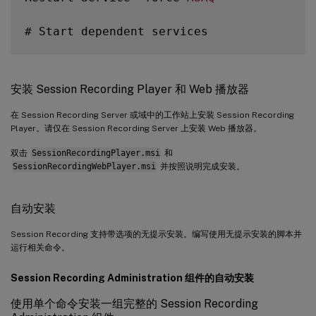
# Start dependent services

if
(
$depServices 
-
ne $
null
)
{
安装 Session Recording Player 和 Web 播放器
foreach
(
$depService 
in
 $depServices
)
在 Session Recording Server 或域中的工作站上安装 Session Recording
Player。请仅在 Session Recording Server 上安装 Web 播放器。
        $startMode 
=
 Get
-
WmiObject win32_
双击
SessionRecordingPlayer.msi
和
if
(
$startMode
.
StartMode 
-
eq 
"Aut
SessionRecordingWebPlayer.msi
并按照说明完成安装。
            Start
-
Service $depService
.
Name
自动安装
}
}
Session Recording 支持带选项的无提示安装。编写使用无提示安装的脚本并
运行相关命令。
}
Session Recording Administration 组件的自动安装
使用单个命令安装一组完整的 Session Recording