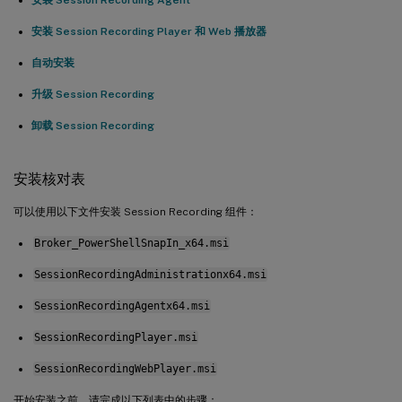
安装 Session Recording Player 和 Web 播放器
自动安装
升级 Session Recording
卸载 Session Recording
安装核对表
可以使用以下文件安装 Session Recording 组件：
Broker_PowerShellSnapIn_x64.msi
SessionRecordingAdministrationx64.msi
SessionRecordingAgentx64.msi
SessionRecordingPlayer.msi
SessionRecordingWebPlayer.msi
开始安装之前，请完成以下列表中的步骤：