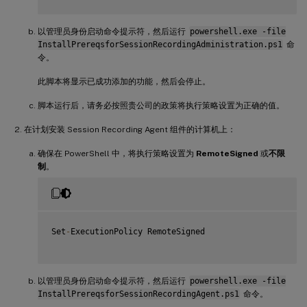
     Import
-
Module ServerManager

AddFeatures
(
'MSMQ'
)
 #Message Queuing

AddFeatures
(
'MSMQ-HTTP-Support'
)
#
MSMQ
HTTP
 Support

以管理员身份启动命令提示符，然后运行
powershell.exe -file
}
InstallPrereqsforSessionRecordingAdministration.ps1
命
else
令。
{
try
此脚本将显示已成功添加的功能，然后会停止。
{
if
(
$system 
-
Like 
'\*Microsoft Windows 7\*'
)
脚本运行后，请务必按照贵公司的政策将执行策略设置为正确的值。
{
             dism 
/
online 
/
enable
-
feature 
/
featurename
:
I
在计划安装 Session Recording Agent 组件的计算机上：
             dism 
/
online 
/
enable
-
feature 
/
featurename
:
M
             dism 
/
online 
/
enable
-
feature 
/
featurename
:
M
确保在 PowerShell 中，将执行策略设置为
RemoteSigned
或
不限
             dism 
/
online 
/
enable
-
feature 
/
featurename
:
M
制
。
}
else
{
             dism 
/
online 
/
enable
-
feature 
/
featurename
:
M
}
Set
-
ExecutionPolicy RemoteSigned

}
catch
{
         Write
-
Host 
"Addition of Windows feature MSMQ HT
以管理员身份启动命令提示符，然后运行
powershell.exe -file
         Exit 
1
InstallPrereqsforSessionRecordingAgent.ps1
命令。
}