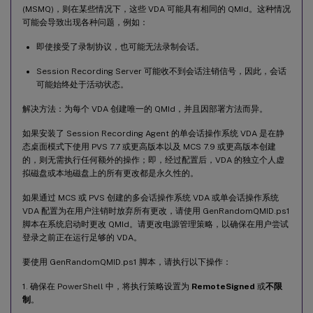
(MSMQ)，则在某些情况下，这些 VDA 可能具有相同的 QMId。这种情况
可能会导致出现各种问题，例如：
即使接受了录制协议，也可能无法录制会话。
Session Recording Server 可能收不到会话注销信号，因此，会话
可能始终处于活动状态。
解决方法：为每个 VDA 创建唯一的 QMId，并且因部署方法而异。
如果安装了 Session Recording Agent 的单会话操作系统 VDA 是在静
态桌面模式下使用 PVS 7.7 或更高版本以及 MCS 7.9 或更高版本创建
的，则无需执行任何额外的操作；即，经过配置后，VDA 的独立个人虚
拟磁盘或本地磁盘上的所有更改都是永久性的。
如果通过 MCS 或 PVS 创建的多会话操作系统 VDA 或单会话操作系统
VDA 配置为在用户注销时放弃所有更改，请使用 GenRandomQMID.ps1
脚本在系统启动时更改 QMId。请更改电源管理策略，以确保在用户尝试
登录之前正在运行足够的 VDA。
要使用 GenRandomQMID.ps1 脚本，请执行以下操作：
1. 确保在 PowerShell 中，将执行策略设置为
RemoteSigned
或
不限
制
。