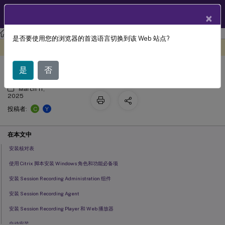
ZH
产品文档
×
Session Recording
Session Recording 2104
是否要使用您的浏览器的首选语言切换到该 Web 站点?
安装、升级和卸载
此内容已经过机器动态翻译。
在此处提供反馈
是
否
March 11,
2025
C
Y
投稿者:
在本文中
安装核对表
使用 Citrix 脚本安装 Windows 角色和功能必备项
安装 Session Recording Administration 组件
安装 Session Recording Agent
安装 Session Recording Player 和 Web 播放器
自动安装