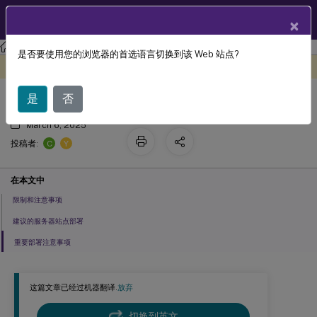
ZH
产品文档
×
Session Recording
Session Recording 2109
是否要使用您的浏览器的首选语言切换到该 Web 站点?
规划部署
此内容已经过机器动态翻译。
在此处提供反馈
是
否
March 6, 2025
C
Y
投稿者:
在本文中
限制和注意事项
建议的服务器站点部署
重要部署注意事项
这篇文章已经过机器翻译.
放弃
切换到英文