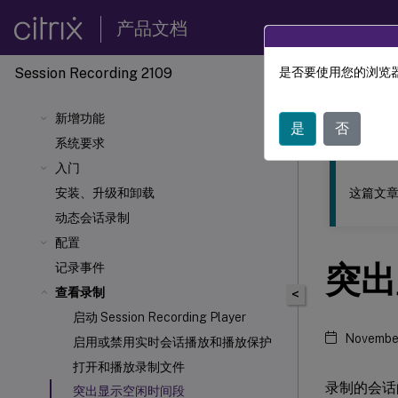
产品文档
Session Recording 2109
是否要使用您的浏览器
此内容已经过
新增功能
Sessio
是
否
系统要求
入门
这篇文章
安装、升级和卸载
动态会话录制
配置
突出
记录事件
查看录制
<
启动 Session Recording Player
November
启用或禁用实时会话播放和播放保护
打开和播放录制文件
录制的会话的
突出显示空闲时间段