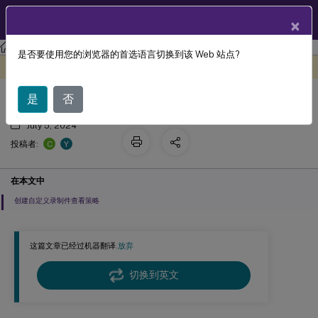
ZH
产品文档
×
Session Recording
Session Recording 2203 LTSR
是否要使用您的浏览器的首选语言切换到该 Web 站点?
配置录制文件查看策略
此内容已经过机器动态翻译。
在此处提供反馈
是
否
July 5, 2024
C
Y
投稿者:
在本文中
创建自定义录制件查看策略
这篇文章已经过机器翻译.
放弃
切换到英文