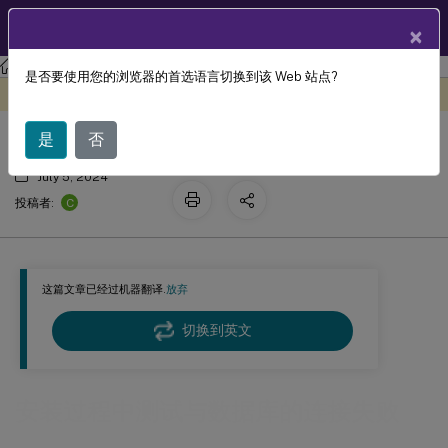
ZH
产品文档
×
Session Recording
Session Recording 2203 LTSR
是否要使用您的浏览器的首选语言切换到该 Web 站点?
安装过程中测试与数据库的连接失败
此内容已经过机器动态翻译。
在此处提供反馈
是
否
July 5, 2024
C
投稿者:
这篇文章已经过机器翻译.
放弃
切换到英文
安装过程中测试与数据库的连接失败