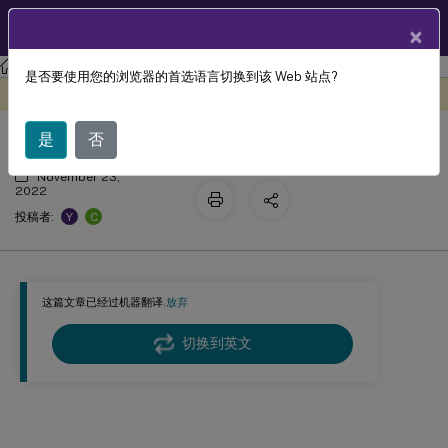
ZH
产品文档
×
Session Recording
Session Recording 2207
是否要使用您的浏览器的首选语言切换到该 Web 站点?
配置
此内容已经过机器动态翻译。
在此处提供反馈
是
否
November 23,
2022
Y
C
投稿者:
这篇文章已经过机器翻译.
放弃
切换到英文
配置