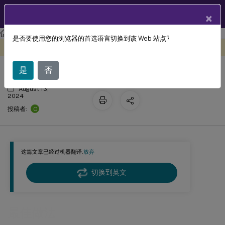
ZH
产品文档
×
Session Recording
Session Recording 2311
是否要使用您的浏览器的首选语言切换到该 Web 站点?
最佳做法
此内容已经过机器动态翻译。
在此处提供反馈
是
否
August 13,
2024
C
投稿者:
这篇文章已经过机器翻译.
放弃
切换到英文
最佳做法