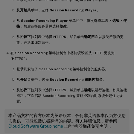
从
开始
菜单中，选择
Session Recording Player
。
从
Session Recording Player
菜单栏中，依次选择
工具
>
选项
>
连
接
，然后选择服务器并选择
修改
。
从
协议
下拉列表中选择
HTTPS
，然后单击
确定
两次以接受所做的更
改，并退出该对话框。
在 Session Recording 策略控制台中将协议设置从“HTTP”更改为
“HTTPS”：
登录到安装了 Session Recording 策略控制台的服务器。
从
开始
菜单中，选择
Session Recording 策略控制台
。
从
协议
下拉列表中选择
HTTPS
，然后单击
确定
以进行连接。如果连接
成功，下次启动 Session Recording 策略控制台时系统会记住此设
置。
本产品文档的官方版本为英语版本。任何非英语版本仅为方便您
而提供，可能包括机器翻译的内容。有关详细信息，请参阅
Cloud Software Group home
上的“机器翻译免责声明”。