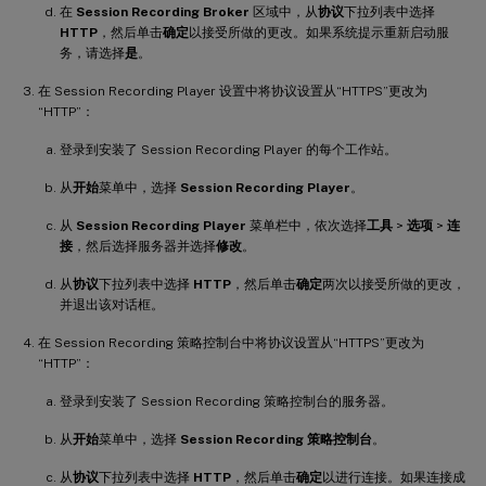
在
Session Recording Broker
区域中，从
协议
下拉列表中选择
HTTP
，然后单击
确定
以接受所做的更改。如果系统提示重新启动服
务，请选择
是
。
在 Session Recording Player 设置中将协议设置从“HTTPS”更改为
“HTTP”：
登录到安装了 Session Recording Player 的每个工作站。
从
开始
菜单中，选择
Session Recording Player
。
从
Session Recording Player
菜单栏中，依次选择
工具
>
选项
>
连
接
，然后选择服务器并选择
修改
。
从
协议
下拉列表中选择
HTTP
，然后单击
确定
两次以接受所做的更改，
并退出该对话框。
在 Session Recording 策略控制台中将协议设置从“HTTPS”更改为
“HTTP”：
登录到安装了 Session Recording 策略控制台的服务器。
从
开始
菜单中，选择
Session Recording 策略控制台
。
从
协议
下拉列表中选择
HTTP
，然后单击
确定
以进行连接。如果连接成