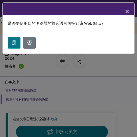
ZH
产品文档
×
Session Recording
Session Recording 2311
是否要使用您的浏览器的首选语言切换到该 Web 站点?
更改通信协议
此内容已经过机器动态翻译。
在此处提供反馈
是
否
August 13,
2024
C
投稿者:
在本文中
将 HTTP 用作通信协议
恢复为将 HTTPS 用作通信协议
这篇文章已经过机器翻译.
放弃
切换到英文