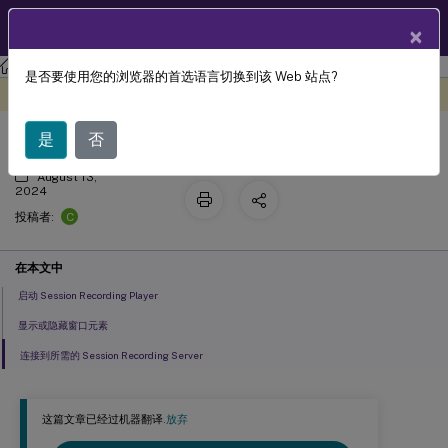
ZH
产品文档
×
Session Recording
Session Recording 2311
是否要使用您的浏览器的首选语言切换到该 Web 站点?
启动 Session Recording Player
此内容已经过机器动态翻译。
在此处提供反馈
是
否
August 13,
2024
C
投稿者:
在本文中
启动 Session Recording Player
显示或隐藏窗口元素
连接到所需的 Session Recording Server
这篇文章已经过机器翻译.
放弃