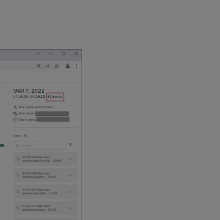
策
略
注
意
事
项
步
骤
与
注
册
表
配
置
的
兼
容
性