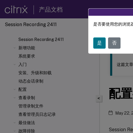
产品文档
Session Recording 2411
是否要使用您的浏览器
此内容已经过
Session Recording 2411
Sessio
是
否
新增功能
系统要求
这篇文章
入门
安装、升级和卸载
动态会话录制
配置
配置
查看录制
<
管理录制文件
May 22, 
查看管理员日志记录
最佳做法
Session
故障排除