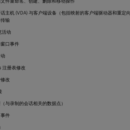
的文件重命名、创建、删除和移动操作
话主机 (VDA) 与客户端设备（包括映射的客户端驱动器和重
间传输
浏览活动
的窗口事件
活动
ws 注册表修改
户修改
接
据（与录制的会话相关的数据点）
口事件
动