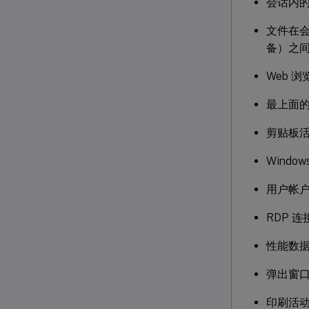
会话内
文件在会
备）之
Web 
最上面
剪贴板
Windo
用户帐
RDP 连
性能数
弹出窗
印刷活