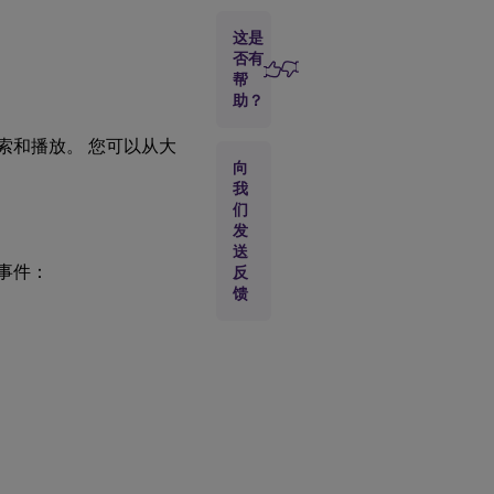
统
定
这是
义
否有
的
帮
事
助？
件
后搜索和播放。 您可以从大
自
向
定
义
我
事
们
件
发
送
搜
下事件：
反
索
馈
和
播
放
包
含
带
标
记
事
件
的