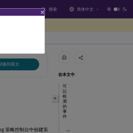
搜索
简体中文
×
处提供反馈
切换到英文
在本文中
可
以
检
>
测
的
事
件
rding 策略控制台中创建策
系