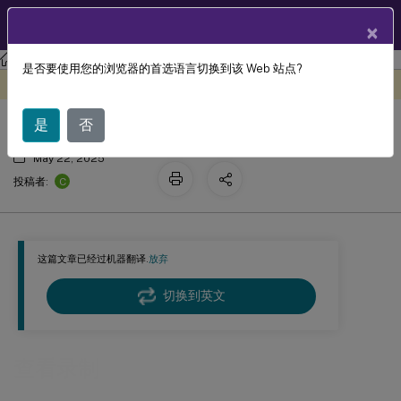
ZH
产品文档
×
Session Recording
Session Recording 2411
是否要使用您的浏览器的首选语言切换到该 Web 站点?
查看录制
此内容已经过机器动态翻译。
在此处提供反馈
是
否
May 22, 2025
C
投稿者:
这篇文章已经过机器翻译.
放弃
切换到英文
查看录制