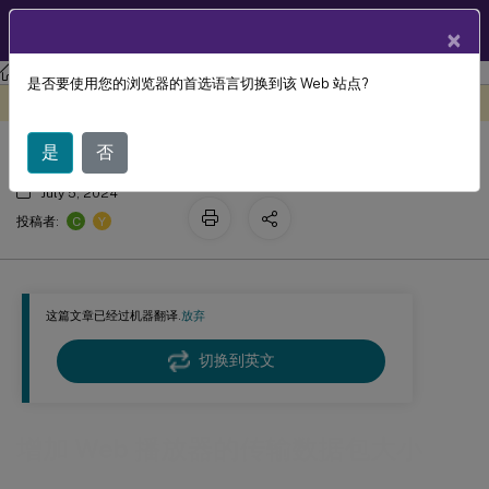
ZH
产品文档
×
Session Recording
Session Recording 2503
是否要使用您的浏览器的首选语言切换到该 Web 站点?
增加 Web 播放器的传输数据包大小
此内容已经过机器动态翻译。
在此处提供反馈
是
否
July 5, 2024
C
Y
投稿者:
这篇文章已经过机器翻译.
放弃
切换到英文
增加 Web 播放器的传输数据包大小