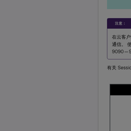
注意：
在云客户端
通信。 使
9090—
有关 Sessi