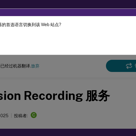
的首选语言切换到该 Web 站点?
机器动态翻译。
在此
n Recording
Session Recording 服务
已经过机器翻译.
放弃
sion Recording 服务
C
 2025
投稿者: