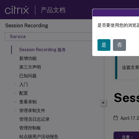
产品文档
Session Recording
是否要使用您的浏览器
此内容已经过
Service
Sessio
是
否
Session Recording 服务
新增功能
第三方声明
这篇文章
已知问题
入门
Ses
配置
查看录制
<
管理录制文件
April 17,
管理员日志记录
管理控制板
站点级用户活动报告
注意：