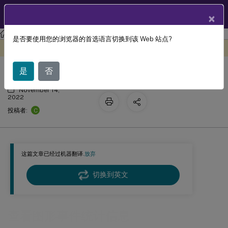
ZH
产品文档
×
Session Recording
Session Recording 服务
是否要使用您的浏览器的首选语言切换到该 Web 站点?
查看图形事件统计信息
此内容已经过机器动态翻译。
在此处提供反馈
是
否
November 14,
2022
C
投稿者:
这篇文章已经过机器翻译.
放弃
切换到英文
查看图形事件统计信息