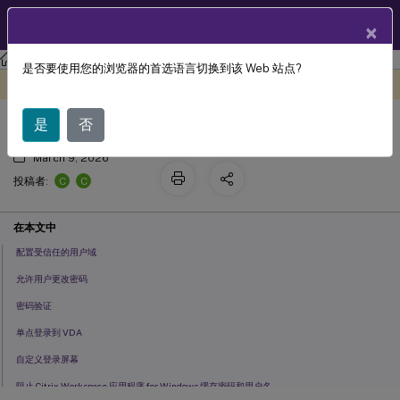
ZH
产品文档
×
StoreFront
StoreFront
2203
是否要使用您的浏览器的首选语言切换到该 Web 站点?
用户名和密码身份验证
此内容已经过机器动态翻译。
在此处提供反馈
是
否
March 9, 2026
C
C
投稿者:
在本文中
配置受信任的用户域
允许用户更改密码
密码验证
单点登录到 VDA
自定义登录屏幕
阻止 Citrix Workspace 应用程序 for Windows 缓存密码和用户名