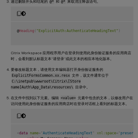
通过删除开头和结尾的
@*
和
@*
来取消注释该语句。
@
Heading
(
"ExplicitAuth:AuthenticateHeadingText"
)
Citrix Workspace 应用程序用户在登录到使用此身份验证服务的应用商店
时，会看到默认标题文本“请登录”或此文本的相应本地化版本。
要修改标题文本，请使用文本编辑器打开身份验证服务的
ExplicitFormsCommon.xx.resx
文件，该文件通常位于
C:\inetpub\wwwroot\Citrix\[Store
name]Auth\App_Data\resources\
目录中。
在文件中找到以下元素。编辑
<value>
元素中包含的文本，以修改用户在
访问使用此身份验证服务的应用商店时在登录对话框上看到的标题文本。
<
data
name
=
"
AuthenticateHeadingText
"
xml:
space
=
"
preserve