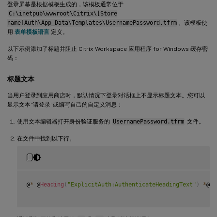
登录屏幕是根据模板生成的，该模板通常位于
C:\inetpub\wwwroot\Citrix\[Store
name]Auth\App_Data\Templates\UsernamePassword.tfrm
。该模板使
用
表单模板语言
定义。
以下示例添加了标题并阻止 Citrix Workspace 应用程序 for Windows 缓存密
码：
标题文本
当用户登录到应用商店时，默认情况下登录对话框上不显示标题文本。您可以
显示文本“请登录”或编写自己的自定义消息：
使用文本编辑器打开身份验证服务的
UsernamePassword.tfrm
文件。
在文件中找到以下行。
@
*
 @
Heading
(
"ExplicitAuth:AuthenticateHeadingText"
)
*
@
