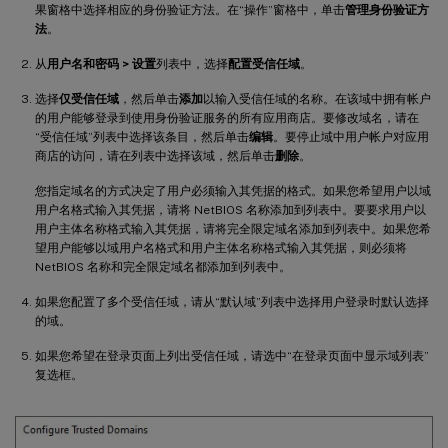
果窗格中选择相应的身份验证方法。在“操作”窗格中，单击
管理身份验证方
法
。
从
用户名和密码 > 设置
列表中，选择
配置受信任域
。
选择
仅受信任域
，然后单击
添加
以输入受信任域的名称。在该域中拥有帐户
的用户能够登录到使用身份验证服务的所有应用商店。要修改域名，请在
“受信任域”列表中选择该条目，然后单击
编辑
。要停止域中用户帐户对应用
商店的访问，请在列表中选择该域，然后单击
删除
。
您指定域名的方式决定了用户必须输入其凭据的格式。如果您希望用户以域
用户名格式输入其凭据，请将 NetBIOS 名称添加到列表中。要要求用户以
用户主体名称格式输入其凭据，请将完全限定域名添加到列表中。如果您希
望用户能够以域用户名格式和用户主体名称格式输入其凭据，则必须将
NetBIOS 名称和完全限定域名都添加到列表中。
如果您配置了多个受信任域，请从“默认域”列表中选择用户登录时默认选择
的域。
如果您希望在登录页面上列出受信任域，请选中“在登录页面中显示域列表”
复选框。