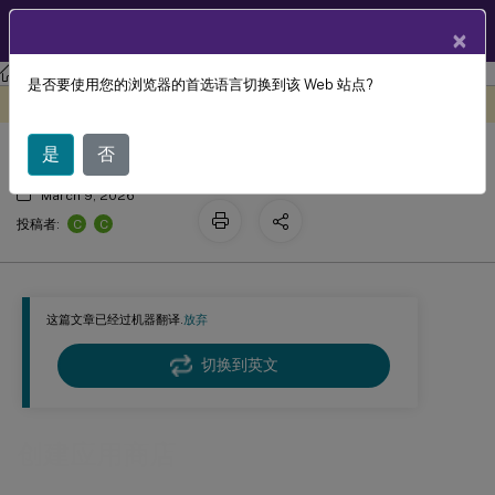
ZH
产品文档
×
StoreFront
StoreFront
2203
是否要使用您的浏览器的首选语言切换到该 Web 站点?
创建应用商店
此内容已经过机器动态翻译。
在此处提供反馈
是
否
March 9, 2026
C
C
投稿者:
这篇文章已经过机器翻译.
放弃
切换到英文
创建应用商店