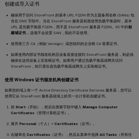
创建或导入证书
确保用于访问 StoreFront 的基本 URL FQDN 作为主题备用名称 (SANs) 包
含在 DNS 字段中。当在 StoreFront 服务器前面使用负载平衡器时，基本
URL 是负载平衡器 FQDN，而不是 StoreFront 服务器 FQDN。IIS 中的
创
建域证书…
选项不会设置 SAN，因此不应使用。
使用第三方 CA（例如 Verisign）或您组织的企业根 CA 签署证书。
如果使用内部证书颁发机构且设备直接连接到 StoreFront 服务器，则必须
确保在这些设备上安装根证书。如果用户通过负载平衡器或网关访问
StoreFront，则只需在该负载平衡器或网关上安装根证书。
使用 Windows 证书颁发机构创建证书
如果您的域上有一个 Active Directory Certificate Services 服务器，您可以
使用它从 StoreFront 服务器或域上的另一台计算机创建证书。
按
Start
（开始），然后在搜索字段中键入
Manage Computer
Certificates
（管理计算机证书）。
展开
Personal
（个人）>
Certificates
（证书）。
右键单击
Certificates
（证书），然后从菜单中选择
All Tasks
（所有任