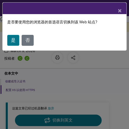
ZH
产品文档
×
StoreFront
StoreFront
2203
是否要使用您的浏览器的首选语言切换到该 Web 站点?
使用 HTTPS 保护 StoreFront
此内容已经过机器动态翻译。
在此处提供反馈
是
否
March 9, 2026
C
C
投稿者:
在本文中
创建或导入证书
配置 IIS 以使用 HTTPS
这篇文章已经过机器翻译.
放弃
切换到英文