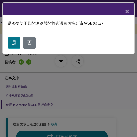
ZH
产品文档
×
StoreFront
StoreFront
2203
是否要使用您的浏览器的首选语言切换到该 Web 站点?
自定义外观
此内容已经过机器动态翻译。
在此处提供反馈
是
否
March 9, 2026
C
C
投稿者:
在本文中
编辑徽标和颜色
将外观重置为默认值
使用 Javascript 和 CSS 进行自定义
这篇文章已经过机器翻译.
放弃
切换到英文