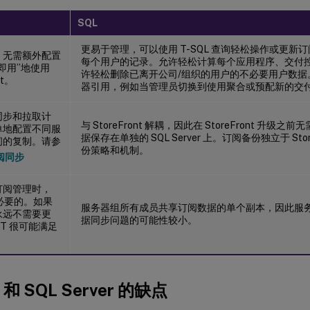
SQL
更易于管理，可以使用 T-SQL 查询轻松操作或更新
，无需额外配置
每个用户的记录。允许轻松计算每个应用程序、交付
即用”地使用
许轻松删除已离开公司/组织的用户的不必要用户数据
nt。
器引用，例如当管理员切换到使用聚合或预配新的交
同步和拉取计
与 StoreFront 解耦，因此在 StoreFront 升
单地配置不同服
据保存在单独的 SQL Server 上。订阅备份独立于 Stor
间的复制。请参
份策略和机制。
阅同步
订阅管理时，
不必要的。如果
服务器组所有成员共享订阅数据的单个副本，因此服
永远不需要更
据同步问题的可能性较小。
NT 很可能满足
。
 和 SQL Server 的缺点