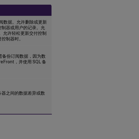
订阅数据。允许删除或更新
控制器或用户的记录。允
。允许轻松更新交付控制
付控制器时。
级之前无需备份订阅数据，因为数
eFront，并使用 SQL 备
务器之间的数据差异或数