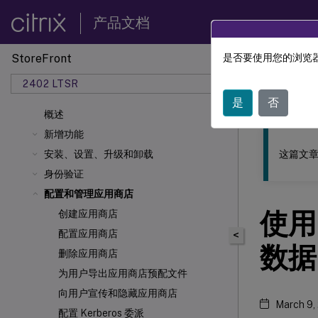
产品文档
StoreFront
是否要使用您的浏览器
此内容已经过
2402 LTSR
StoreF
是
否
概述
新增功能
这篇文章
安装、设置、升级和卸载
身份验证
配置和管理应用商店
使用 
创建应用商店
配置应用商店
<
数据
删除应用商店
为用户导出应用商店预配文件
向用户宣传和隐藏应用商店
March 9,
配置 Kerberos 委派