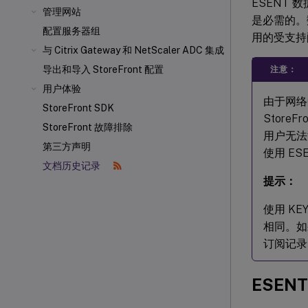
ESENT
管理网站
是必需的。数
配置服务器组
用的受支持配
与 Citrix Gateway 和 NetScaler
ADC 集成
导出和导入 StoreFront 配置
注意：
用户体验
由于网络中
StoreFront SDK
Store
StoreFront 故障排除
用户无法
第三方声明
使用 ESE
文档历史记录
提示：
使用 KEY
相同。如
订阅记录
ESENT