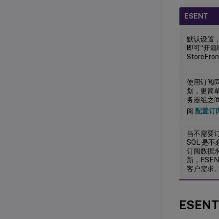
ESENT
默认设置
即可“开箱
StoreFro
使用订阅
划，更简
务器组之
阅
配置订
当不需要
SQL 是
订阅数据
新，ESE
客户需求
ESENT