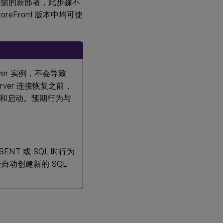
SQL
阅数据的新部署，此步骤不
Server
eFront 版本中均可使
使
用
T-
SQL
更
新
ver 实例，不会导致
或
rver 连接恢复之前，
删
除
和启动。预期行为与
现
有
订
阅
记
录
ESENT 或 SQL 时行为
自动创建新的 SQL