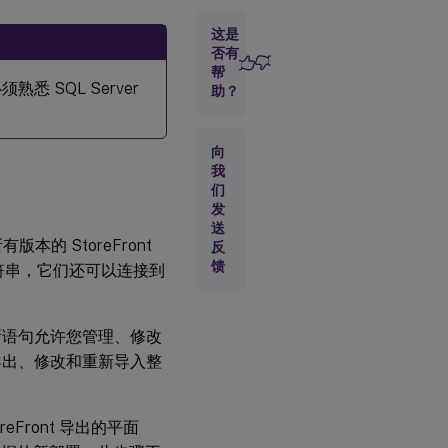
这是
为每个应
否有
用商店配
帮
置
熟悉 SQL Server
助？
Microsoft
SQL
Server 中
向
的订阅数
我
据库架构
们
发
为每个
送
StoreFront
本的 StoreFront
反
应用商店配
馈
字符串，它们还可以连接到
置 SQL
Server 连
接字符串
L 更新语句允许您管理、修改
导出、修改和重新导入整
将现有数
据从
ESENT
迁移到
reFront 导出的平面
Microsoft