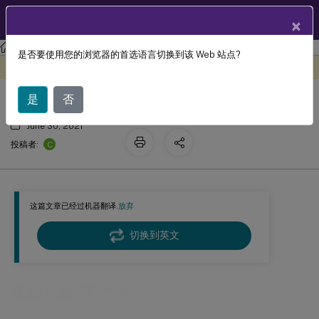
ZH
产品文档
×
工作区环境管理
Workspace Environment Management 2103
是否要使用您的浏览器的首选语言切换到该 Web 站点?
策略和配置文件
此内容已经过机器动态翻译。
在此处提供反馈
是
否
June 30, 2021
C
投稿者:
这篇文章已经过机器翻译.
放弃
切换到英文
策略和配置文件