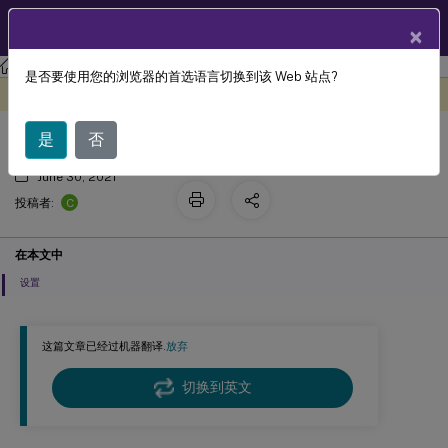
ZH
产品文档
×
工作区环境管理
Workspace Environment Management 2103
是否要使用您的浏览器的首选语言切换到该 Web 站点?
快速注销
此内容已经过机器动态翻译。
在此处提供反馈
是
否
June 30, 2021
C
投稿者:
在本文中
设置
这篇文章已经过机器翻译.
放弃
切换到英文