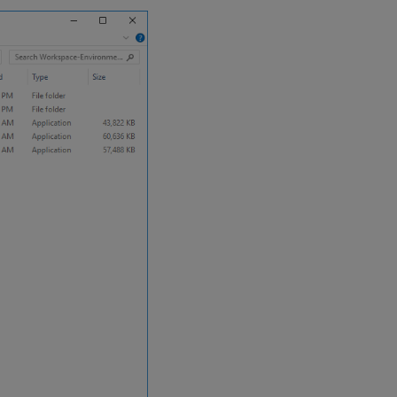
步
骤
5：
配
置
配
置
集
步骤
6：
添加
组策
略模
板
（可
选）
步
骤
7：
安