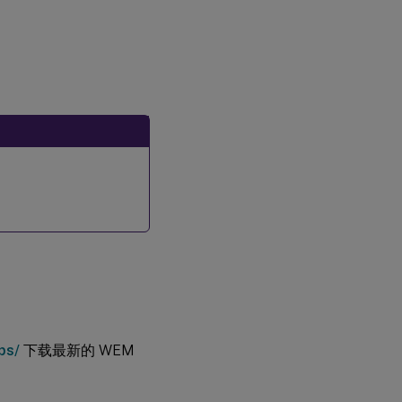
库
步
骤
3：
配
置
基
础
结
构
服
务
步
骤
4：
安
装
管
理
ps/
下载最新的 WEM
控
制
台