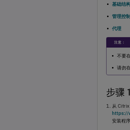
基础结
管理控
代理
注意：
不要
请勿在
步骤
从 Citr
https:/
安装程序