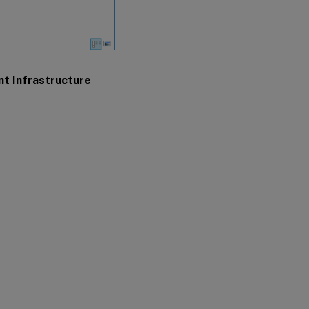
装
代
理
步
骤
t Infrastructure
8：
将
代
理
添
加
到
您
创
建
的
配
置
集