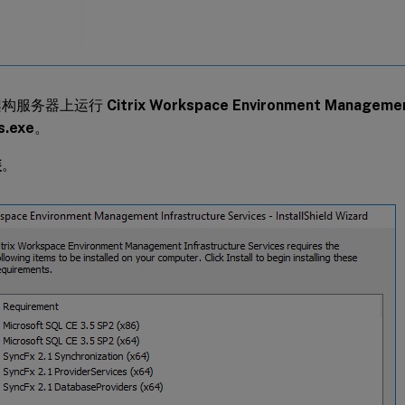
架构服务器上运行
Citrix Workspace Environment Managemen
s.exe
。
装
。