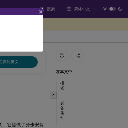
搜索
简体中文
×
处提供反馈
切换到英文
在本文中
概
述
>
必
备
条
件
(WEM)。它提供了分步安装