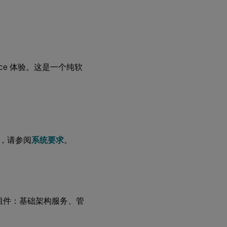
安
装
和
配
置
ce 体验。这是一个纯软
步
骤
1：
安
装
基
础
架
息，请参阅
系统要求
。
构
服
务
步骤
2：
核心组件：基础架构服务、管
创建
WEM
数据