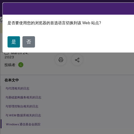
ZH
产品文档
工作区环境管理
Workspace Environment Management 2212
是否要使用您的浏览器的首选语言切换到该 Web 站点?
查看日志文件
此内容已经过机器动态翻译。
在此处提供反馈
是
否
March 24,
2023
C
投稿者:
在本文中
与代理相关的日志
与基础架构服务相关的日志
与管理控制台相关的日志
与 WEM 数据库相关的日志
Windows 通信基金会跟踪