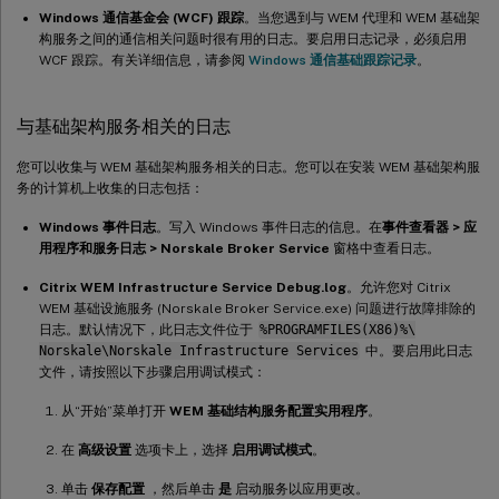
Windows 通信基金会 (WCF) 跟踪
。当您遇到与 WEM 代理和 WEM 基础架
构服务之间的通信相关问题时很有用的日志。要启用日志记录，必须启用
WCF 跟踪。有关详细信息，请参阅
Windows 通信基础跟踪记录
。
与基础架构服务相关的日志
您可以收集与 WEM 基础架构服务相关的日志。您可以在安装 WEM 基础架构服
务的计算机上收集的日志包括：
Windows 事件日志
。写入 Windows 事件日志的信息。在
事件查看器 > 应
用程序和服务日志 > Norskale Broker Service
窗格中查看日志。
Citrix WEM Infrastructure Service Debug.log
。允许您对 Citrix
WEM 基础设施服务 (Norskale Broker Service.exe) 问题进行故障排除的
日志。默认情况下，此日志文件位于
%PROGRAMFILES(X86)%\
Norskale\Norskale Infrastructure Services
中。要启用此日志
文件，请按照以下步骤启用调试模式：
从“开始”菜单打开
WEM 基础结构服务配置实用程序
。
在
高级设置
选项卡上，选择
启用调试模式
。
单击
保存配置
，然后单击
是
启动服务以应用更改。