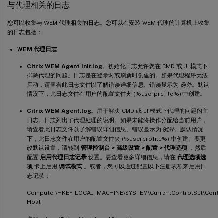
与代理相关的日志
您可以收集与 WEM 代理相关的日志。您可以在安装 WEM 代理的计算机上收集
的日志包括：
WEM 代理日志
Citrix WEM Agent Init.log
。初始化日志允许您在 CMD 或 UI 模式下
排除代理的问题。日志是在登录时或刷新时创建的。如果代理程序无法
启动，请查看此日志文件以了解错误详细信息。错误显示为
例外
。默认
情况下，此日志文件在用户的配置文件夹 (%userprofile%) 中创建。
Citrix WEM Agent.log
。用于解决 CMD 或 UI 模式下代理的问题的主
日志。日志列出了代理处理的说明。如果未能将操作分配给当前用户，
请查看此日志文件以了解错误详细信息。错误显示为
例外
。默认情况
下，此日志文件在用户的配置文件夹 (%userprofile%) 中创建。要更
改默认设置，请转到
管理控制台 > 高级设置 > 配置 > 代理选项
，然后
配置
启用代理日志记录
设置。要查看更多详细信息，请在
代理选项选
项
卡上启用
调试模式
。或者，您可以通过配置以下注册表项来启用日
志记录：
Computer\HKEY_LOCAL_MACHINE\SYSTEM\CurrentControlSet\Contr
Host