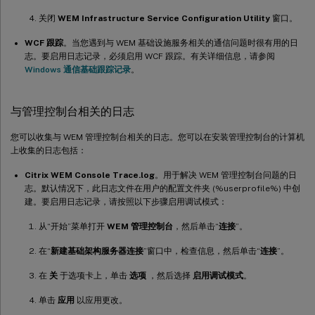
关闭
WEM Infrastructure Service Configuration Utility
窗口。
WCF 跟踪
。当您遇到与 WEM 基础设施服务相关的通信问题时很有用的日
志。要启用日志记录，必须启用 WCF 跟踪。有关详细信息，请参阅
Windows 通信基础跟踪记录
。
与管理控制台相关的日志
您可以收集与 WEM 管理控制台相关的日志。您可以在安装管理控制台的计算机
上收集的日志包括：
Citrix WEM Console Trace.log
。用于解决 WEM 管理控制台问题的日
志。默认情况下，此日志文件在用户的配置文件夹 (%userprofile%) 中创
建。要启用日志记录，请按照以下步骤启用调试模式：
从“开始”菜单打开
WEM 管理控制台
，然后单击“
连接
”。
在“
新建基础架构服务器连接
”窗口中，检查信息，然后单击“
连接
”。
在
关
于选项卡上，单击
选项
，然后选择
启用调试模式
。
单击
应用
以应用更改。