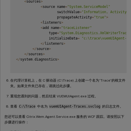
<
sources
>
<
source name
=
"System.ServiceModel"
                    switchValue
=
"Information, ActivityTr
                    propagateActivity
=
"true"
>
<
listeners
>
<
add name
=
"traceListener"
                type
=
"System.Diagnostics.XmlWriterTraceL
                initializeData
=
"c:\trace\vuemUIAgent-Tr
<
/
listeners
>
<
/
source
>
<
/
sources
>
<
/
system
.
diagnostics
>
在代理计算机上，在 C 驱动器 (C:\Trace) 上创建一个名为“Trace”的根文件
夹。如果文件夹已存在，请跳过此步骤。
重现您遇到的问题，然后结束 VUEMUIAgent.exe 过程。
查看
C:\Trace
中名为
vuemUIAgent-Traces.svclog
的日志文件。
您还可以查看 Citrix.Wem.Agent.Service.exe 服务的 WCF 跟踪。请按照以下
步骤进行操作：