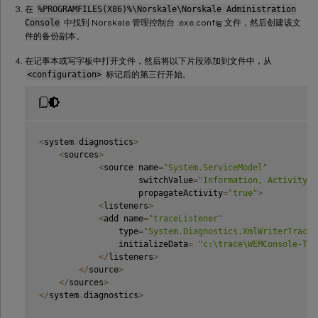
在
%PROGRAMFILES(X86)%\Norskale\Norskale Administration
Console
中找到 Norskale 管理控制台 .exe.config 文件，然后创建该文
件的备份副本。
在记事本或写字板中打开文件，然后将以下片段添加到文件中，从
<configuration>
标记后的第三行开始。
<
system
.
diagnostics
>
<
sources
>
<
source name
=
"System.ServiceModel"
                    switchValue
=
"Information, ActivityTr
                    propagateActivity
=
"true"
>
<
listeners
>
<
add name
=
"traceListener"
                type
=
"System.Diagnostics.XmlWriterTraceL
                initializeData
=
"c:\trace\WEMConsole-Tra
<
/
listeners
>
<
/
source
>
<
/
sources
>
<
/
system
.
diagnostics
>