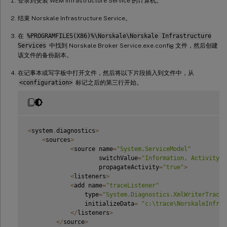
登录到安装 WEM Infrastructure Service 的计算机。
结束 Norskale Infrastructure Service。
在
%PROGRAMFILES(X86)%\Norskale\Norskale Infrastructure
Services
中找到 Norskale Broker Service.exe.config 文件，然后创建
该文件的备份副本。
在记事本或写字板中打开文件，然后将以下片段插入到文件中，从
<configuration>
标记之后的第三行开始。
<
system
.
diagnostics
>
<
sources
>
<
source name
=
"System.ServiceModel"
                    switchValue
=
"Information, ActivityTr
                    propagateActivity
=
"true"
>
<
listeners
>
<
add name
=
"traceListener"
                type
=
"System.Diagnostics.XmlWriterTraceL
                initializeData
=
"c:\trace\NorskaleInfras
<
/
listeners
>
<
/
source
>