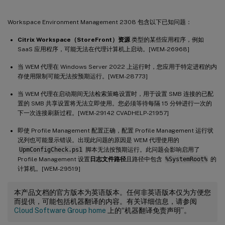
Workspace Environment Management 2308 包含以下已知问题：
Citrix Workspace（StoreFront）资源
类型的某些应用程序，例如
SaaS 应用程序，可能无法在代理计算机上启动。[WEM-26968]
当 WEM 代理在 Windows Server 2022 上运行时，您应用于特定进程的内
存使用限制可能无法按预期运行。[WEM-28773]
当 WEM 代理在启动期间无法检索策略设置时，用于设置 SMB 连接的已配
置的 SMB 共享设置将无法立即使用。您必须等待每隔 15 分钟进行一次的
下一次连接刷新过程。[WEM-29142 CVADHELP-21957]
即使 Profile Management 配置正确，配置 Profile Management 运行状
况列也可能显示错误。出现此问题的原因是 WEM 代理使用的
UpmConfigCheck.ps1
脚本无法按预期运行。此问题会影响启用了
Profile Management 设置
日志文件路径
且路径中包含
%SystemRoot%
的
计算机。[WEM-29519]
本产品文档的官方版本为英语版本。任何非英语版本仅为方便您
而提供，可能包括机器翻译的内容。有关详细信息，请参阅
Cloud Software Group home
上的“机器翻译免责声明”。