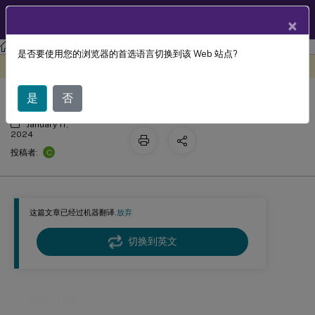
ZH
产品文档
×
工作区环境管理
Workspace Environment Management 2308
是否要使用您的浏览器的首选语言切换到该 Web 站点?
已知问题
此内容已经过机器动态翻译。
在此处提供反馈
是
否
January 11,
2024
C
投稿者:
这篇文章已经过机器翻译.
放弃
切换到英文
已知问题