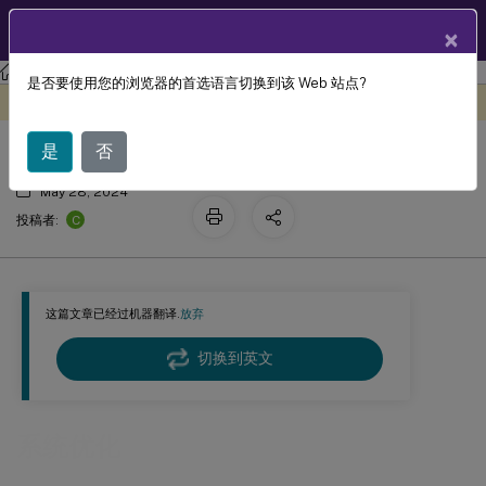
ZH
产品文档
×
工作区环境管理
Workspace Environment Management 2311
是否要使用您的浏览器的首选语言切换到该 Web 站点?
系统优化
此内容已经过机器动态翻译。
在此处提供反馈
是
否
May 28, 2024
C
投稿者:
这篇文章已经过机器翻译.
放弃
切换到英文
系统优化