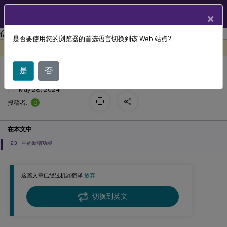
ZH
产品文档
×
工作区环境管理
Workspace Environment Management 2311
是否要使用您的浏览器的首选语言切换到该 Web 站点?
新增功能
此内容已经过机器动态翻译。
在此处提供反馈
是
否
May 28, 2024
C
投稿者:
在本文中
2311 中的新增功能
这篇文章已经过机器翻译.
放弃
切换到英文