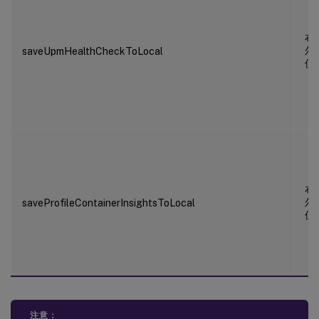
布
尔
saveUpmHealthCheckToLocal
值
布
尔
saveProfileContainerInsightsToLocal
值
注意：