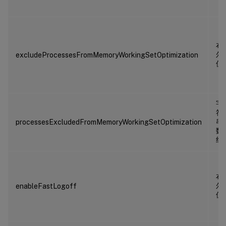
布
尔
excludeProcessesFromMemoryWorkingSetOptimization
值
字
符
串
processesExcludedFromMemoryWorkingSetOptimization
数
组
布
尔
enableFastLogoff
值