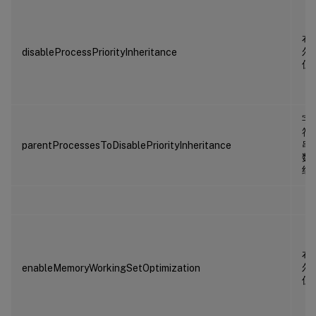
布
尔
disableProcessPriorityInheritance
值
字
符
串
parentProcessesToDisablePriorityInheritance
数
组
布
尔
enableMemoryWorkingSetOptimization
值