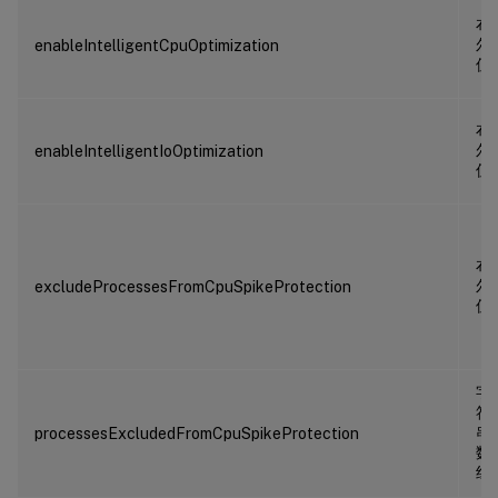
布
尔
enableIntelligentCpuOptimization
值
布
尔
enableIntelligentIoOptimization
值
布
尔
excludeProcessesFromCpuSpikeProtection
值
字
符
串
processesExcludedFromCpuSpikeProtection
数
组