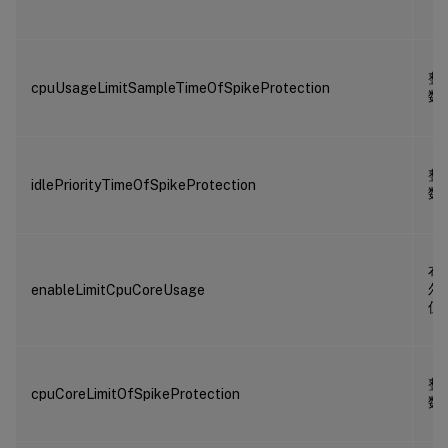
整
cpuUsageLimitSampleTimeOfSpikeProtection
数
整
idlePriorityTimeOfSpikeProtection
数
布
尔
enableLimitCpuCoreUsage
值
整
cpuCoreLimitOfSpikeProtection
数