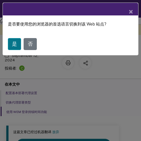
ZH
产品文档
×
工作区环境管理
工作区环境管理 2503
是否要使用您的浏览器的首选语言切换到该 Web 站点?
管理基本部署代理
此内容已经过机器动态翻译。
在此处提供反馈
是
否
September 12,
2024
C
投稿者:
在本文中
配置基本部署代理设置
切换代理部署类型
使用 WEM 登录持续时间功能
这篇文章已经过机器翻译.
放弃