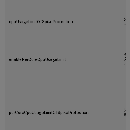
浮
cpuUsageLimitOfSpikeProtection
动
布
尔
enablePerCoreCpuUsageLimit
值
浮
perCoreCpuUsageLimitOfSpikeProtection
动