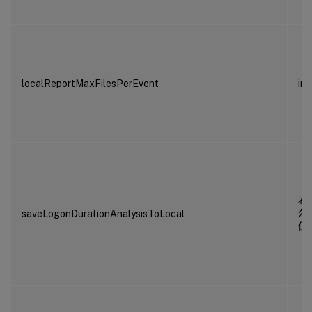
localReportMaxFilesPerEvent
int
布
尔
saveLogonDurationAnalysisToLocal
值