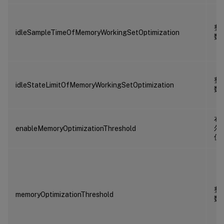
整
idleSampleTimeOfMemoryWorkingSetOptimization
数
整
idleStateLimitOfMemoryWorkingSetOptimization
数
布
尔
enableMemoryOptimizationThreshold
值
整
memoryOptimizationThreshold
数