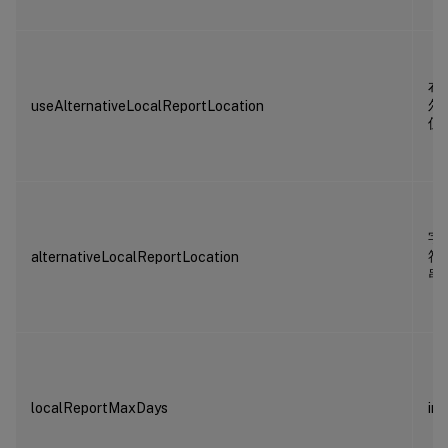
布
尔
useAlternativeLocalReportLocation
值
字
符
alternativeLocalReportLocation
串
localReportMaxDays
int