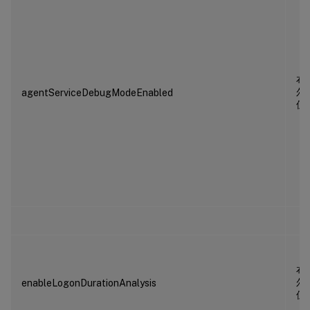
布
尔
agentServiceDebugModeEnabled
值
布
尔
enableLogonDurationAnalysis
值