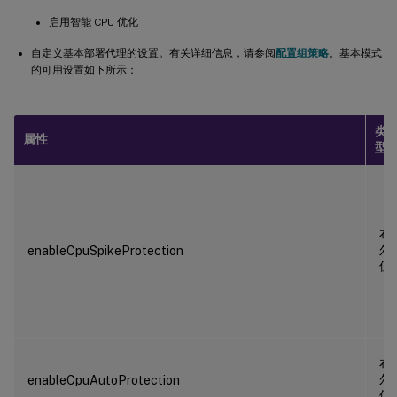
启用智能 CPU 优化
自定义基本部署代理的设置。有关详细信息，请参阅
配置组策略
。基本模式
的可用设置如下所示：
类
属性
型
布
尔
enableCpuSpikeProtection
值
布
尔
enableCpuAutoProtection
值