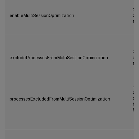
布
尔
enableMultiSessionOptimization
值
布
尔
excludeProcessesFromMultiSessionOptimization
值
字
符
串
processesExcludedFromMultiSessionOptimization
数
组