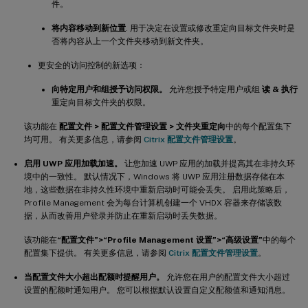
件。
将内容移动到新位置
. 用于决定在设置或修改重定向目标文件夹时是
否将内容从上一个文件夹移动到新文件夹。
更安全的访问控制的新选项：
向特定用户和组授予访问权限。
允许您授予特定用户或组
读 & 执行
重定向目标文件夹的权限。
该功能在
配置文件 > 配置文件管理设置 > 文件夹重定向
中的每个配置集下
均可用。 有关更多信息，请参阅
Citrix 配置文件管理设置
。
启用 UWP 应用加载加速。
让您加速 UWP 应用的加载并提高其在非持久环
境中的一致性。 默认情况下，Windows 将 UWP 应用注册数据存储在本
地，这些数据在非持久性环境中重新启动时可能会丢失。 启用此策略后，
Profile Management 会为每台计算机创建一个 VHDX 容器来存储该数
据，从而改善用户登录并防止在重新启动时丢失数据。
该功能在
“配置文件”>“Profile Management 设置”>“高级设置”
中的每个
配置集下提供。 有关更多信息，请参阅
Citrix 配置文件管理设置
。
当配置文件大小超出配额时提醒用户。
允许您在用户的配置文件大小超过
设置的配额时通知用户。 您可以根据默认设置自定义配额值和通知消息。