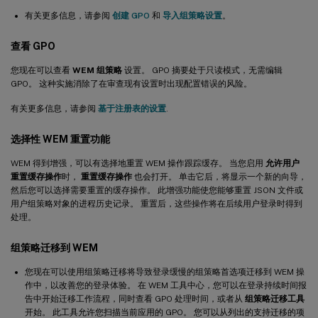
有关更多信息，请参阅
创建 GPO
和
导入组策略设置
。
查看 GPO
您现在可以查看
WEM 组策略
设置。 GPO 摘要处于只读模式，无需编辑
GPO。 这种实施消除了在审查现有设置时出现配置错误的风险。
有关更多信息，请参阅
基于注册表的设置
.
选择性 WEM 重置功能
WEM 得到增强，可以有选择地重置 WEM 操作跟踪缓存。 当您启用
允许用户
重置缓存操作
时，
重置缓存操作
也会打开。 单击它后，将显示一个新的向导，
然后您可以选择需要重置的缓存操作。 此增强功能使您能够重置 JSON 文件或
用户组策略对象的进程历史记录。 重置后，这些操作将在后续用户登录时得到
处理。
组策略迁移到 WEM
您现在可以使用组策略迁移将导致登录缓慢的组策略首选项迁移到 WEM 操
作中，以改善您的登录体验。 在 WEM 工具中心，您可以在登录持续时间报
告中开始迁移工作流程，同时查看 GPO 处理时间，或者从
组策略迁移工具
开始。 此工具允许您扫描当前应用的 GPO。 您可以从列出的支持迁移的项