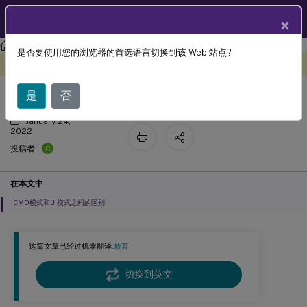
ZH
产品文档
×
工作区环境管理
工作区环境管理 2503
是否要使用您的浏览器的首选语言切换到该 Web 站点?
CMD 和 UI 模式下的代理
此内容已经过机器动态翻译。
在此处提供反馈
是
否
January 24,
2022
C
投稿者:
在本文中
CMD模式和UI模式之间的区别
这篇文章已经过机器翻译.
放弃
切换到英文