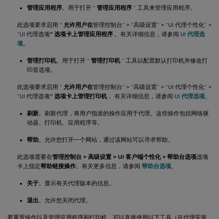
管理应用程序
。用于打开 “
管理应用程序
” 工具来管理应用程序。
此选项要求启用 “
允许用户在
管理控制台” > “高级设置” > “UI 代理个性化” >
“UI 代理选项
” 选项卡上管理应用程序
。有关详细信息，请参阅
UI 代理选
项
。
管理打印机
。用于打开 “
管理打印机
” 工具以配置默认打印机并修改打
印首选项。
此选项要求启用 “
允许用户在
管理控制台” > “高级设置” > “UI 代理个性化” >
“UI 代理选项
” 选项卡上管理打印机
。有关详细信息，请参阅
UI 代理选项
。
刷新
。刷新代理，将用户指派的操作应用于代理。这些操作包括网络驱
动器、打印机、应用程序等。
帮助
。允许您打开一个网站，通过该网站可以寻求帮助。
此选项需要在
管理控制台 > 高级设置 > UI 客户端个性化 > 帮助台选项
选项
卡上指定
帮助链接操作
。有关更多信息，请参阅
帮助台选项
。
关于
。显示有关代理版本的信息。
退出
。允许您关闭代理。
要重置操作以及管理应用程序和打印机，可以直接使用以下工具（在代理安装