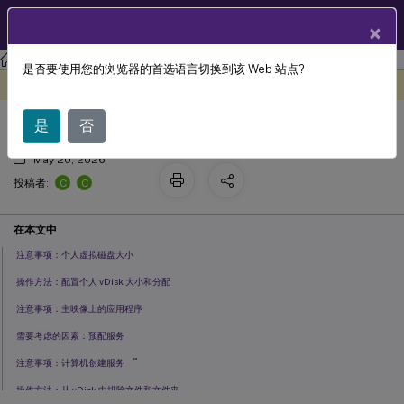
ZH
产品文档
×
XenApp and XenDesktop
XenApp 和 XenDesktop 7.15 LTSR
是否要使用您的浏览器的首选语言切换到该 Web 站点?
配置和管理
此内容已经过机器动态翻译。
在此处提供反馈
是
否
May 20, 2026
C
C
投稿者:
在本文中
注意事项：个人虚拟磁盘大小
操作方法：配置个人 vDisk 大小和分配
注意事项：主映像上的应用程序
需要考虑的因素：预配服务
™
注意事项：计算机创建服务
操作方法：从 vDisk 中排除文件和文件夹