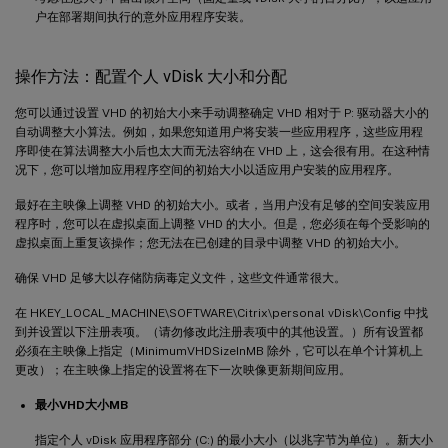
户在部署期间执行的意外应用程序安装。
操作方法：配置个人 vDisk 大小和分配
您可以通过设置 VHD 的初始大小来手动调整确定 VHD 相对于 P: 驱动器大小的
自动调整大小算法。例如，如果您知道用户将安装一些应用程序，这些应用程
序即使在算法调整大小后也太大而无法容纳在 VHD 上，这会很有用。在这种情
况下，您可以增加应用程序空间的初始大小以适应用户安装的应用程序。
最好在主映像上调整 VHD 的初始大小。或者，当用户没有足够的空间安装应用
程序时，您可以在虚拟桌面上调整 VHD 的大小。但是，您必须在每个受影响的
虚拟桌面上重复该操作；您无法在已创建的目录中调整 VHD 的初始大小。
确保 VHD 足够大以存储防病毒定义文件，这些文件通常很大。
在 HKEY_LOCAL_MACHINE\SOFTWARE\Citrix\personal vDisk\Config 中找
到并设置以下注册表项。（请勿修改此注册表项中的其他设置。）所有设置都
必须在主映像上指定（MinimumVHDSizeInMB 除外，它可以在单个计算机上
更改）；在主映像上指定的设置将在下一次映像更新期间应用。
最小VHD大小MB
指定个人 vDisk 应用程序部分 (C:) 的最小大小（以兆字节为单位）。新大小