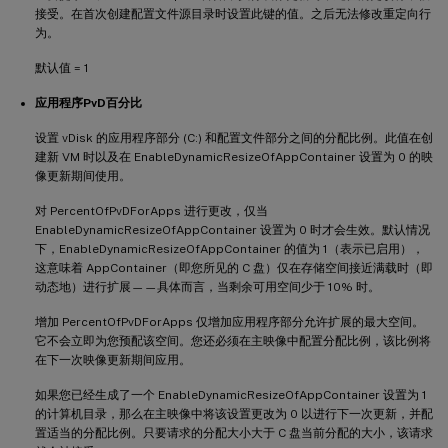
接受。在首次创建配置文件源目录时设置此键的值。之后无法修改重定向行
为。
默认值 = 1
应用程序PvD百分比
设置 vDisk 的应用程序部分 (C:) 和配置文件部分之间的分配比例。此值在创
建新 VM 时以及在 EnableDynamicResizeOfAppContainer 设置为 0 的映
像更新期间使用。
对 PercentOfPvDForApps 进行更改，仅当
EnableDynamicResizeOfAppContainer 设置为 0 时才会生效。默认情况
下，EnableDynamicResizeOfAppContainer 的值为 1（表示已启用），
这意味着 AppContainer（即您所见的 C 盘）仅在存储空间接近满载时（即
动态地）进行扩展——具体而言，当剩余可用空间少于 10% 时。
增加 PercentOfPvDForApps 仅增加应用程序部分允许扩展的最大空间。
它不会立即为您预配该空间。您还必须在主映像中配置分配比例，该比例将
在下一次映像更新期间应用。
如果您已经生成了一个 EnableDynamicResizeOfAppContainer 设置为 1
的计算机目录，那么在主映像中将该设置更改为 0 以进行下一次更新，并配
置适当的分配比例。只要请求的分配大小大于 C 盘当前分配的大小，该请求