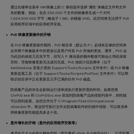
通过右键单击基本 VM 映像上的 C: 驱动器并选择“属性”来确定文件和文件
夹的数量。例如，包含 250,000 个文件的映像将生成一个大约
1,024,000,000 字节（略低于 1 GB）的模板 VHD。此空间将无法用于 PvD
应用程序区域中的应用程序安装。
PvD 映像更新操作的开销
在 PvD 映像更新操作期间，PvD 根目录（默认为 P:）必须有足够的空间来
合并两个映像版本中的更改以及用户对其 PvD 所做的更改。通常，PVD 会
为此目的保留几百兆字节，但写入 P: 驱动器的额外数据可能会占用此保留
空间，导致映像更新无法成功完成。PvD 池统计信息脚本（位于
XenDesktop 安装介质的 Support/Tools/Scripts 文件夹中）或 PvD 映像
更新监视工具（位于 Support/Tools/Scripts\PvdTool 文件夹中）可以帮
助识别目录中正在更新且几乎已满的任何 PvD 磁盘。
防病毒产品的存在会影响运行清单或执行更新所需的时间。如果您将
CtxPvD.exe 和 CtxPvDSvc.exe 添加到防病毒产品的排除列表中，则性能
可以得到改善。这些文件位于 C:\Program Files\Citrix\personal
vDisk\bin 中。将这些可执行文件从防病毒软件的扫描中排除，可以将清单
和映像更新性能提高多达十倍。
意外增长的开销（意外的应用程序安装等）
考虑在总大小中留出额外空间（固定量或 vDisk 大小的百分比），以适应用