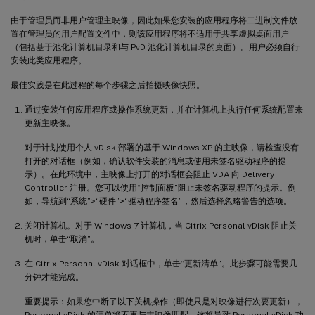
由于管理员而非用户管理主映像，因此如果您安装的应用程序将二进制文件放
置在管理员的用户配置文件中，则该应用程序将不适用于共享虚拟桌面用户
（包括基于池化计算机目录和与 PvD 池化计算机目录的桌面）。用户必须自行
安装此类应用程序。
最佳实践是在此过程的每个步骤之后拍摄映像快照。
通过安装任何应用程序或操作系统更新，并在计算机上执行任何系统配置来
更新主映像。
对于计划使用个人 vDisk 部署的基于 Windows XP 的主映像，请检查没有
打开的对话框（例如，确认软件安装的消息或使用未签名驱动程序的提
示）。在此环境中，主映像上打开的对话框会阻止 VDA 向 Delivery
Controller 注册。您可以使用“控制面板”阻止未签名驱动程序的提示。例
如，导航到“系统”>“硬件”>“驱动程序签名”，然后选择忽略警告的选项。
关闭计算机。对于 Windows 7 计算机，当 Citrix Personal vDisk 阻止关
机时，单击“取消”。
在 Citrix Personal vDisk 对话框中，单击“更新清单”。此步骤可能需要几
分钟才能完成。
重要提示：如果您中断了以下关机操作（即使只是对映像进行次要更新），
Personal vDisk 的清单将不再与主映像匹配。这将导致 Personal vDisk 功