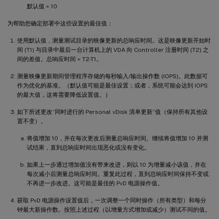
默认值 = 10
为帮助您确定部署中这些设置的最佳值：
使用默认值，测量测试目录的映像更新的总响应时间。这是映像更新开始时
间 (T1) 与目录中最后一台计算机上的 VDA 向 Controller 注册时间 (T2) 之
间的差值。总响应时间 = T2-T1。
测量映像更新期间管理程序存储的每秒输入/输出操作数 (IOPS)。此数据可
作为优化的基准。（默认值可能是最佳设置；或者，系统可能会达到 IOPS
的最大值，这将需要降低设置值。）
如下所述更改“同时进行的 Personal vDisk 清单更新”值（保持所有其他设
置不变）。
将值增加 10，并在每次更改后测量总响应时间。继续将值增加 10 并测
试结果，直到总响应时间出现恶化或没有变化。
如果上一步通过增加值没有带来改进，则以 10 为增量减小该值，并在
每次减小后测量总响应时间。重复此过程，直到总响应时间保持不变或
不再进一步改进。这可能是最佳的 PvD 电源操作值。
获取 PvD 电源操作设置值后，一次调整一个同时操作（所有类型）和每分
钟最大新操作数。按照上述过程（以增量方式增加或减少）测试不同的值。