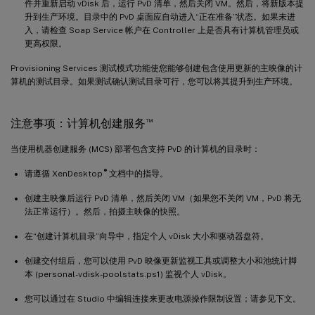
件并重新启动 vDisk 后，运行 PvD 清单，然后关闭 VM。然后，将新版本提
升到生产环境。目录中的 PvD 桌面应自动进入“正在准备”状态。如果未进
入，请检查 Soap Service 帐户在 Controller 上是否具有计算机管理员或
更高权限。
Provisioning Services 测试模式功能使您能够创建包含使用更新的主映像的计
算机的测试目录。如果测试确认测试目录可行，您可以将其提升到生产环境。
™
注意事项：计算机创建服务
当使用机器创建服务 (MCS) 部署包含支持 PvD 的计算机的目录时：
®
请遵循 XenDesktop
文档中的指导。
创建主映像后运行 PvD 清单，然后关闭 VM（如果您不关闭 VM，PvD 将无
法正常运行）。然后，拍摄主映像的快照。
在“创建计算机目录”向导中，指定个人 vDisk 大小和驱动器盘符。
创建交付组后，您可以使用 PvD 映像更新监视工具或调整大小和池统计脚
本 (personal-vdisk-poolstats.ps1) 监视个人 vDisk。
您可以通过在 Studio 中编辑连接来更改电源操作限制设置；请参见下文。