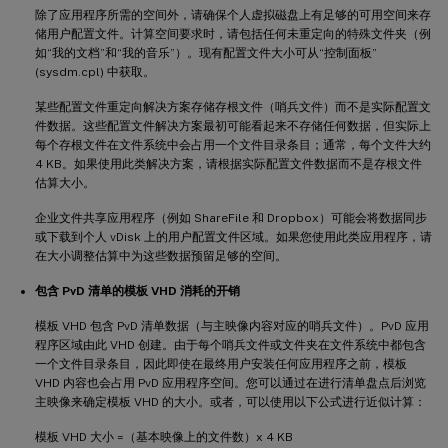
除了应用程序所需的空间外，请确保个人虚拟磁盘上有足够的可用空间来存
储用户配置文件。计算空间要求时，请包括任何未重定向的特殊文件夹（例
如“我的文档”和“我的音乐”）。现有配置文件大小可从“控制面板”
(sysdm.cpl) 中获取。
某些配置文件重定向解决方案存储存根文件（哨兵文件）而不是实际配置文
件数据。这些配置文件解决方案最初可能看起来不存储任何数据，但实际上
每个存根文件在文件系统中会占用一个文件目录条目；通常，每个文件大约
4 KB。如果使用此类解决方案，请根据实际配置文件数据而不是存根文件
估算大小。
企业文件共享应用程序（例如 ShareFile 和 Dropbox）可能会将数据同步
或下载到个人 vDisk 上的用户配置文件区域。如果您使用此类应用程序，请
在大小调整估算中为这些数据预留足够的空间。
包含 PvD 清单的模板 VHD 消耗的开销
模板 VHD 包含 PvD 清单数据（与主映像内容对应的哨兵文件）。PvD 应用
程序区域由此 VHD 创建。由于每个哨兵文件或文件夹在文件系统中都包含
一个文件目录条目，因此即使在最终用户安装任何应用程序之前，模板
VHD 内容也会占用 PvD 应用程序空间。您可以通过在进行清单盘点后浏览
主映像来确定模板 VHD 的大小。或者，可以使用以下公式进行近似计算：
模板 VHD 大小 =（基本映像上的文件数）x 4 KB