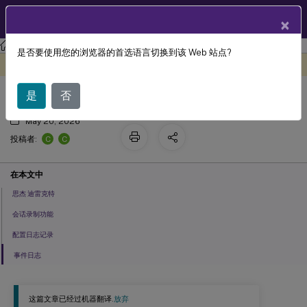
ZH
产品文档
×
XenApp and XenDesktop
XenApp 和 XenDesktop 7.15 LTSR
是否要使用您的浏览器的首选语言切换到该 Web 站点?
监控
此内容已经过机器动态翻译。
在此处提供反馈
是
否
May 20, 2026
C
C
投稿者:
在本文中
思杰 迪雷克特
会话录制功能
配置日志记录
事件日志
这篇文章已经过机器翻译.
放弃