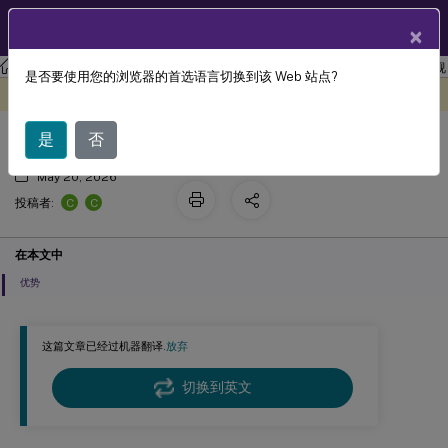
ZH
产品文档
×
XenApp and XenDesktop
XenApp 和 XenDesktop 7.15 LTSR
监视
是否要使用您的浏览器的首选语言切换到该 Web 站点?
会话录制 7.15
此内容已经过机器动态翻译。
在此处提供反馈
是
否
May 20, 2026
C
C
投稿者:
在本文中
优势
这篇文章已经过机器翻译.
放弃
切换到英文