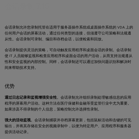
会话录制 7.15
会话录制允许您录制托管在适用于服务器操作系统或桌面操作系统的 VDA 上的
任何用户会话的屏幕活动，通过任何类型的连接，但须遵守公司策略和法规遵
从性。会话录制可录制、编目和存档会话，以便检索和回放。
会话录制提供灵活的策略，可自动触发应用程序和桌面会话的录制。会话录制
使 IT 人员能够监视和检查应用程序和桌面会话的用户活动，从而支持法规遵从
性和安全监视的内部控制。同样，会话录制还可以通过加快问题识别和解决时
间来帮助技术支持。
优势
通过日志记录和监视增强安全性
。会话录制允许组织录制处理敏感信息的应用
程序的屏幕用户活动。这种方法在医疗保健和金融等受监管行业中尤为重要。
如果涉及不得录制的个人信息，策略控制允许选择性录制。
强大的活动监视
。会话录制捕获并存档屏幕更新，包括鼠标活动和击键的可见
输出，并将其存储在安全的视频录制中，以便为特定用户、应用程序和服务器
提供活动记录。