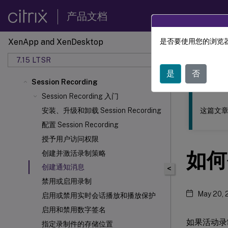
产品文档
XenApp and XenDesktop
是否要使用您的浏览器
此内容已经过
7.15 LTSR
XenApp
是
否
Session Recording
Session Recording 入门
这篇文章
安装、升级和卸载 Session Recording
配置 Session Recording
授予用户访问权限
如何
创建并激活录制策略
创建通知消息
<
禁用或启用录制
May 20, 
启用或禁用实时会话播放和播放保护
启用和禁用数字签名
如果活动录
指定录制件的存储位置