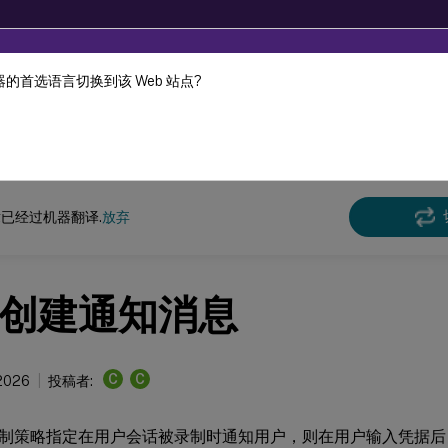
的首选语言切换到该 Web 站点?
机器动态翻译。
在此
 and XenDesktop
XenApp 和 XenDesktop 7.15 LTSR
监视
已经过机器翻译.
放弃
创建通知消息
C
C
2026
投稿者:
制策略指定在用户会话被录制时通知用户，则在用户输入凭据后