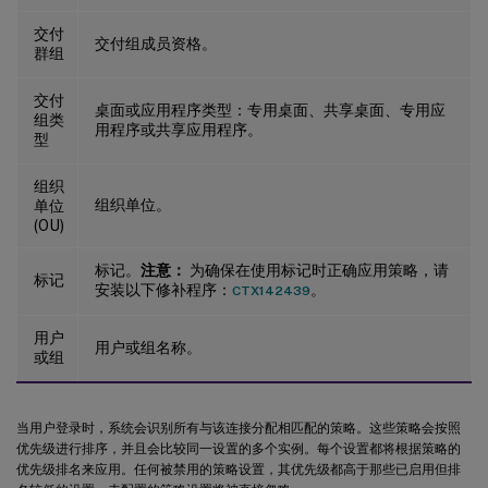
交付
交付组成员资格。
群组
交付
桌面或应用程序类型：专用桌面、共享桌面、专用应
组类
用程序或共享应用程序。
型
组织
组织单位。
单位
(OU)
标记。
注意：
为确保在使用标记时正确应用策略，请
标记
安装以下修补程序：
。
CTX142439
用户
用户或组名称。
或组
当用户登录时，系统会识别所有与该连接分配相匹配的策略。这些策略会按照
优先级进行排序，并且会比较同一设置的多个实例。每个设置都将根据策略的
优先级排名来应用。任何被禁用的策略设置，其优先级都高于那些已启用但排