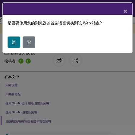
ZH
产品文档
×
XenApp and XenDesktop
XenApp 和 XenDesktop 7.15 LTSR
是否要使用您的浏览器的首选语言切换到该 Web 站点?
创建策略
此内容已经过机器动态翻译。
在此处提供反馈
是
否
May 20, 2026
C
C
投稿者:
在本文中
策略设置
策略的分配
使用 Studio 基于模板创建新策略
使用 Studio 创建新策略
使用组策略编辑器创建和管理策略