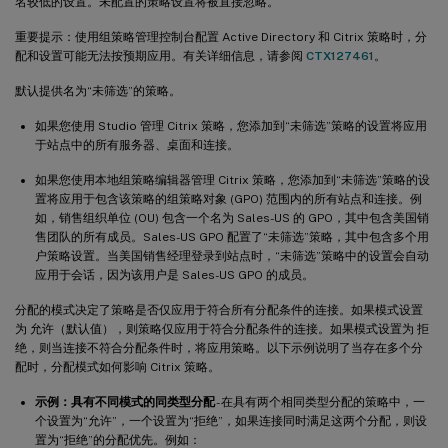
名较低的设置。未配置的策略设置将被直接忽略。
重要提示：使用组策略管理控制台配置 Active Directory 和 Citrix 策略时，分
配和设置可能无法按预期应用。有关详细信息，请参阅
CTX127461
。
默认提供名为“未筛选”的策略。
如果您使用 Studio 管理 Citrix 策略，您添加到“未筛选”策略的设置将应用
于站点中的所有服务器、桌面和连接。
如果您使用本地组策略编辑器管理 Citrix 策略，您添加到“未筛选”策略的设
置将应用于包含该策略的组策略对象 (GPO) 范围内的所有站点和连接。例
如，销售组织单位 (OU) 包含一个名为 Sales-US 的 GPO，其中包含美国销
售团队的所有成员。Sales-US GPO 配置了“未筛选”策略，其中包含多个用
户策略设置。当美国销售经理登录到站点时，“未筛选”策略中的设置会自动
应用于会话，因为该用户是 Sales-US GPO 的成员。
分配的模式决定了策略是否仅应用于符合所有分配条件的连接。如果模式设置
为 允许（默认值），则策略仅应用于符合分配条件的连接。如果模式设置为 拒
绝，则当连接不符合分配条件时，将应用策略。以下示例说明了当存在多个分
配时，分配模式如何影响 Citrix 策略。
示例：具有不同模式的同类型分配
- 在具有两个相同类型分配的策略中，一
个设置为“允许”，一个设置为“拒绝”，如果连接同时满足这两个分配，则设
置为“拒绝”的分配优先。例如：