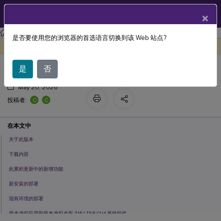
ZH
产品文档
×
XenApp and XenDesktop
XenApp 和 XenDesktop 7.15 LTSR
是否要使用您的浏览器的首选语言切换到该 Web 站点?
累积更新 4 (CU4)
此内容已经过机器动态翻译。
在此处提供反馈
是
否
May 20, 2026
C
C
投稿者:
在本文中
关于此版本
下载内容
此累积更新中的新增功能
新安装的部署
现有环境的部署
思杰虚拟应用和思杰虚拟桌面 7.15 LTSR CU4 基线组件