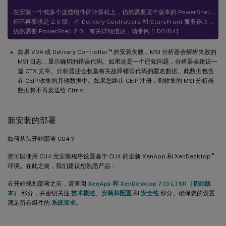
在安装一个或多个这些组件的计算机上，仍然需要某个版本的 PowerShell，
但不再要求是 2.0 版。在 Delivery Controllers 和 StoreFront 服务器上，
仍然需要 PowerShell 2.0。有关详细信息，请参阅 [LD0184]
™
如果 VDA 或 Delivery Controller
的安装失败，MSI 分析器会解析失败的
MSI 日志，显示确切的错误代码。如果这是一个已知问题，分析器会建议一
篇 CTX 文章。分析器还会收集有关故障错误代码的匿名数据。此数据包含
在 CEIP 收集的其他数据中。如果您终止 CEIP 注册，则收集的 MSI 分析器
数据将不再发送给 Citrix。
新安装的部署
如何从头开始部署 CU4？
®
您可以使用 CU4 元安装程序设置基于 CU4 的全新 XenApp 和 XenDesktop
环境。在此之前，我们建议您熟悉产品：
在开始规划部署之前，请查阅
XenApp 和 XenDesktop 7.15 LTSR（初始版
本）
部分，并密切关注
技术概述
、
安装和配置
和
安全性
部分。确保您的设置
满足所有组件的
系统要求
。