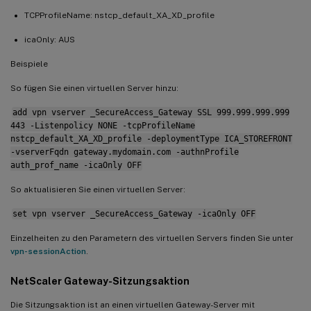
TCPProfileName: nstcp_default_XA_XD_profile
icaOnly: AUS
Beispiele
So fügen Sie einen virtuellen Server hinzu:
add vpn vserver _SecureAccess_Gateway SSL 999.999.999.999
443 -Listenpolicy NONE -tcpProfileName
nstcp_default_XA_XD_profile -deploymentType ICA_STOREFRONT
-vserverFqdn gateway.mydomain.com -authnProfile
auth_prof_name -icaOnly OFF
So aktualisieren Sie einen virtuellen Server:
set vpn vserver _SecureAccess_Gateway -icaOnly OFF
Einzelheiten zu den Parametern des virtuellen Servers finden Sie unter
vpn-sessionAction
.
NetScaler Gateway-Sitzungsaktion
Die Sitzungsaktion ist an einen virtuellen Gateway-Server mit