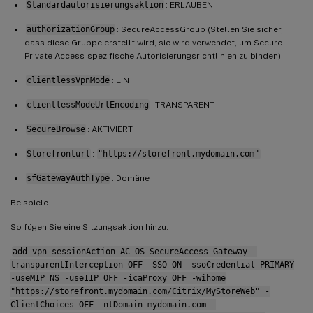
Standardautorisierungsaktion
: ERLAUBEN
authorizationGroup
: SecureAccessGroup (Stellen Sie sicher,
dass diese Gruppe erstellt wird, sie wird verwendet, um Secure
Private Access-spezifische Autorisierungsrichtlinien zu binden)
clientlessVpnMode
: EIN
clientlessModeUrlEncoding
: TRANSPARENT
SecureBrowse
: AKTIVIERT
Storefronturl
:
"https://storefront.mydomain.com"
sfGatewayAuthType
: Domäne
Beispiele
So fügen Sie eine Sitzungsaktion hinzu:
add vpn sessionAction AC_OS_SecureAccess_Gateway -
transparentInterception OFF -SSO ON -ssoCredential PRIMARY
-useMIP NS -useIIP OFF -icaProxy OFF -wihome
"https://storefront.mydomain.com/Citrix/MyStoreWeb" -
ClientChoices OFF -ntDomain mydomain.com -