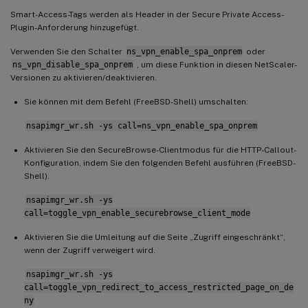
Smart-Access-Tags werden als Header in der Secure Private Access-
Plugin-Anforderung hinzugefügt.
Verwenden Sie den Schalter
ns_vpn_enable_spa_onprem
oder
ns_vpn_disable_spa_onprem
, um diese Funktion in diesen NetScaler-
Versionen zu aktivieren/deaktivieren.
Sie können mit dem Befehl (FreeBSD-Shell) umschalten:
nsapimgr_wr.sh -ys call=ns_vpn_enable_spa_onprem
Aktivieren Sie den SecureBrowse-Clientmodus für die HTTP-Callout-
Konfiguration, indem Sie den folgenden Befehl ausführen (FreeBSD-
Shell).
nsapimgr_wr.sh -ys
call=toggle_vpn_enable_securebrowse_client_mode
Aktivieren Sie die Umleitung auf die Seite „Zugriff eingeschränkt“,
wenn der Zugriff verweigert wird.
nsapimgr_wr.sh -ys
call=toggle_vpn_redirect_to_access_restricted_page_on_de
ny