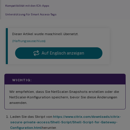
Kompatibilität mit den ICA-Apps
Unterstützung für Smart Access-Tags
Einstellungen des Secure Private Access-Plugins auf NetScaler
beibehalten
Dieser Artikel wurde maschinell übersetzt.
Bekannte Einschränkungen
(Haftungsausschluss)
Öffentliches Gateway-Zertifikat hochladen
Auf Englisch anzeigen
WICHTIG:
Wir empfehlen, dass Sie NetScaler-Snapshots erstellen oder die
NetScaler-Konfiguration speichern, bevor Sie diese Änderungen
anwenden.
Laden Sie das Skript von
https://www.citrix.com/downloads/citrix-
secure-private-access/Shell-Script/Shell-Script-for-Gateway-
Configuration.html
herunter.