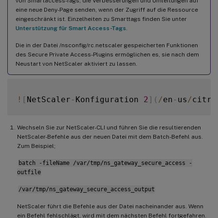
von Smartaccess-Tags, die Verbesserungen und Umleitungen auf
eine neue Deny-Page senden, wenn der Zugriff auf die Ressource
eingeschränkt ist. Einzelheiten zu Smarttags finden Sie unter
Unterstützung für Smart Access-Tags
.
Die in der Datei /nsconfig/rc.netscaler gespeicherten Funktionen
des Secure Private Access-Plugins ermöglichen es, sie nach dem
Neustart von NetScaler aktiviert zu lassen.
!
[
NetScaler
-
Konfiguration 
2
]
(
/
en
-
us
/
citri
Wechseln Sie zur NetScaler-CLI und führen Sie die resultierenden
NetScaler-Befehle aus der neuen Datei mit dem Batch-Befehl aus.
Zum Beispiel;
batch -fileName /var/tmp/ns_gateway_secure_access -
outfile
/var/tmp/ns_gateway_secure_access_output
NetScaler führt die Befehle aus der Datei nacheinander aus. Wenn
ein Befehl fehlschlägt, wird mit dem nächsten Befehl fortgefahren.