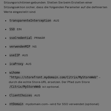
Sitzungsrichtlinien gebunden. Stellen Sie beim Erstellen einer
Sitzungsaktion sicher, dass die folgenden Parameter auf die definierten
Werte eingestellt sind.
transparenteInterception
: AUS
SSO
: EIN
ssoCredential
: PRIMÄR
verwendenMIP
: NS
useIIP
: AUS
icaProxy
: AUS
wihome
:
"https://storefront.mydomain.com/Citrix/MyStoreWeb"
–
durch die echte Store-URL ersetzen. Der Pfad zum Store
/Citrix/MyStoreWeb
ist optional.
ClientChoices
: AUS
ntDomain
: mydomain.com – wird für SSO verwendet (optional)