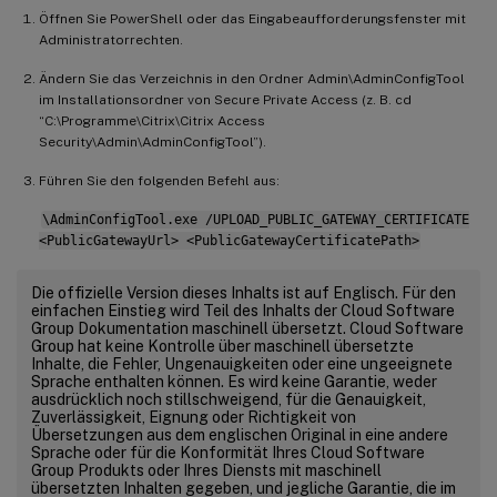
Öffnen Sie PowerShell oder das Eingabeaufforderungsfenster mit
Administratorrechten.
Ändern Sie das Verzeichnis in den Ordner Admin\AdminConfigTool
im Installationsordner von Secure Private Access (z. B. cd
“C:\Programme\Citrix\Citrix Access
Security\Admin\AdminConfigTool”).
Führen Sie den folgenden Befehl aus:
\AdminConfigTool.exe /UPLOAD_PUBLIC_GATEWAY_CERTIFICATE
<PublicGatewayUrl> <PublicGatewayCertificatePath>
Die offizielle Version dieses Inhalts ist auf Englisch. Für den
einfachen Einstieg wird Teil des Inhalts der Cloud Software
Group Dokumentation maschinell übersetzt. Cloud Software
Group hat keine Kontrolle über maschinell übersetzte
Inhalte, die Fehler, Ungenauigkeiten oder eine ungeeignete
Sprache enthalten können. Es wird keine Garantie, weder
ausdrücklich noch stillschweigend, für die Genauigkeit,
Zuverlässigkeit, Eignung oder Richtigkeit von
Übersetzungen aus dem englischen Original in eine andere
Sprache oder für die Konformität Ihres Cloud Software
Group Produkts oder Ihres Diensts mit maschinell
übersetzten Inhalten gegeben, und jegliche Garantie, die im