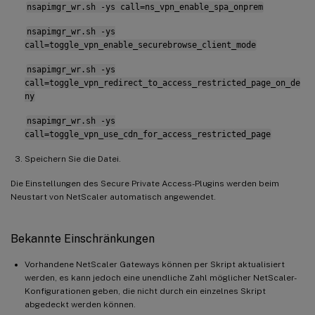
nsapimgr_wr.sh -ys call=ns_vpn_enable_spa_onprem
nsapimgr_wr.sh -ys
call=toggle_vpn_enable_securebrowse_client_mode
nsapimgr_wr.sh -ys
call=toggle_vpn_redirect_to_access_restricted_page_on_de
ny
nsapimgr_wr.sh -ys
call=toggle_vpn_use_cdn_for_access_restricted_page
Speichern Sie die Datei.
Die Einstellungen des Secure Private Access-Plugins werden beim
Neustart von NetScaler automatisch angewendet.
Bekannte Einschränkungen
Vorhandene NetScaler Gateways können per Skript aktualisiert
werden, es kann jedoch eine unendliche Zahl möglicher NetScaler-
Konfigurationen geben, die nicht durch ein einzelnes Skript
abgedeckt werden können.