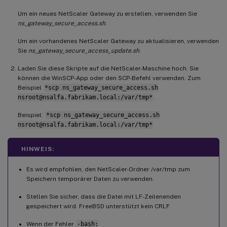
Um ein neues NetScaler Gateway zu erstellen, verwenden Sie
ns_gateway_secure_access.sh
.
Um ein vorhandenes NetScaler Gateway zu aktualisieren, verwenden
Sie
ns_gateway_secure_access_update.sh
.
Laden Sie diese Skripte auf die NetScaler-Maschine hoch. Sie
können die WinSCP-App oder den SCP-Befehl verwenden. Zum
Beispiel
*scp ns_gateway_secure_access.sh
nsroot@nsalfa.fabrikam.local:/var/tmp*
.
Beispiel:
*scp ns_gateway_secure_access.sh
nsroot@nsalfa.fabrikam.local:/var/tmp*
HINWEIS:
Es wird empfohlen, den NetScaler-Ordner /var/tmp zum
Speichern temporärer Daten zu verwenden.
Stellen Sie sicher, dass die Datei mit LF-Zeilenenden
gespeichert wird. FreeBSD unterstützt kein CRLF.
Wenn der Fehler
-bash: