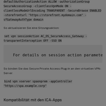
defaultAuthorizationAction ALLOW -authorizationGroup
SecureAccessGroup -clientlessVpnMode ON -
clientlessModeUrlEncoding TRANSPARENT -SecureBrowse ENABLED
-storefronturl "https://storefront.mydomain.com" -
sfGatewayAuthType domain
So aktualisieren Sie eine Sitzungsaktion:
set vpn sessionAction AC_OS_SecureAccess_Gateway -
transparentInterception OFF -SSO ON
  For details on session action parameter
So binden Sie das Secure Private Access-Plug-In an den virtuellen VPN-
Server.
bind vpn vserver spaonprem -appController
"https://spa.example.corp"
Kompatibilität mit den ICA-Apps