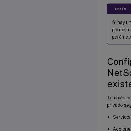
NOTA
Si hay u
parcialme
parámetr
Confi
NetSc
exist
También pue
privado seg
Servidor
Acciones