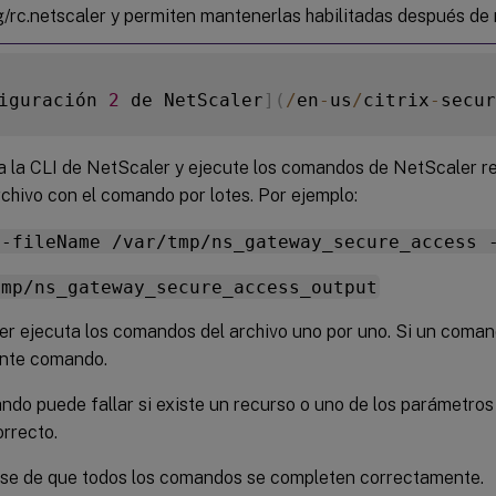
g/rc.netscaler y permiten mantenerlas habilitadas después de 
iguración 
2
 de NetScaler
]
(
/
en
-
us
/
citrix
-
secur
 la CLI de NetScaler y ejecute los comandos de NetScaler re
chivo con el comando por lotes. Por ejemplo:
 -fileName /var/tmp/ns_gateway_secure_access 
tmp/ns_gateway_secure_access_output
r ejecuta los comandos del archivo uno por uno. Si un comand
ente comando.
do puede fallar si existe un recurso o uno de los parámetros
orrecto.
se de que todos los comandos se completen correctamente.