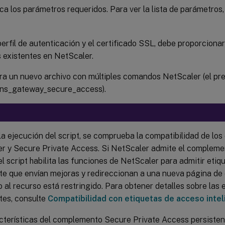
ca los parámetros requeridos. Para ver la lista de parámetros
perfil de autenticación y el certificado SSL, debe proporciona
 existentes en NetScaler.
a un nuevo archivo con múltiples comandos NetScaler (el pr
/ns_gateway_secure_access).
la ejecución del script, se comprueba la compatibilidad de l
r y Secure Private Access. Si NetScaler admite el compleme
el script habilita las funciones de NetScaler para admitir eti
nte que envían mejoras y redireccionan a una nueva página d
 al recurso está restringido. Para obtener detalles sobre las 
ntes, consulte
Compatibilidad con etiquetas de acceso inte
cterísticas del complemento Secure Private Access persisten 