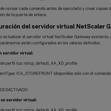
de revisar cada comando antes de ejecutarlo y crear copias d
ón de la puerta de enlace.
uración del servidor virtual NetScaler
o actualizar el servidor virtual NetScaler Gateway existente,
parámetros estén configurados en los valores definidos.
 servidor virtual:
e perfil tcp: nstcp_default_XA_XD_profile
entType: ICA_STOREFRONT (disponible solo con el comand
: DESACTIVADO
un servidor virtual:
e perfil tcp: nstcp_default_XA_XD_profile