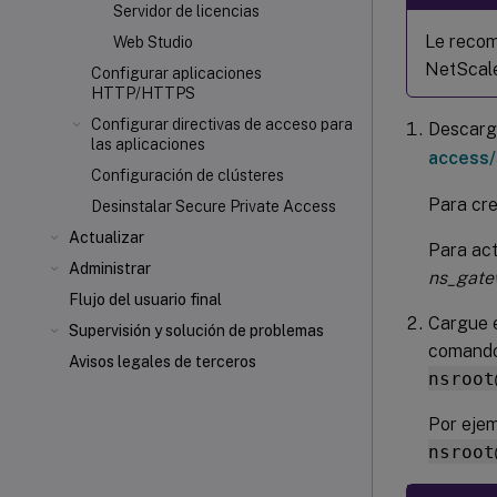
Servidor de licencias
Le recom
Web Studio
NetScale
Configurar aplicaciones
HTTP/HTTPS
Configurar directivas de acceso para
Descarg
las aplicaciones
access/
Configuración de clústeres
Para cre
Desinstalar Secure Private Access
Actualizar
Para act
Administrar
ns_gate
Flujo del usuario final
Cargue e
Supervisión y solución de problemas
comando
Avisos legales de terceros
nsroot
Por eje
nsroot