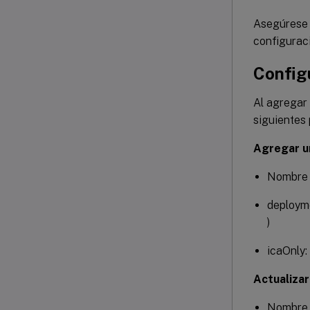
Asegúrese 
configuraci
Config
Al agregar 
siguientes 
Agregar un
Nombre d
deploym
)
icaOnly
Actualizar 
Nombre d