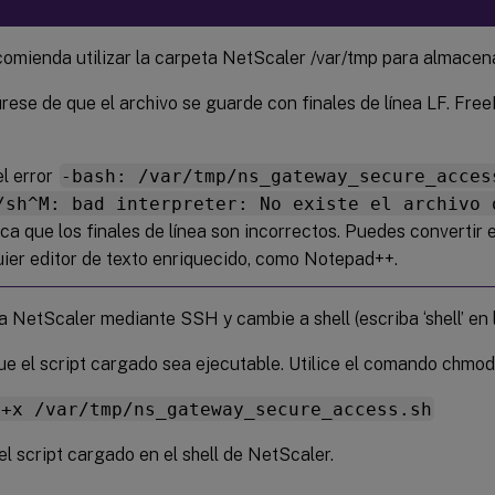
comienda utilizar la carpeta NetScaler /var/tmp para almacen
ese de que el archivo se guarde con finales de línea LF. Fr
el error
-bash: /var/tmp/ns_gateway_secure_acces
/sh^M: bad interpreter: No existe el archivo 
ica que los finales de línea son incorrectos. Puedes convertir e
ier editor de texto enriquecido, como Notepad++.
 NetScaler mediante SSH y cambie a shell (escriba ‘shell’ en 
e el script cargado sea ejecutable. Utilice el comando chmod
 +x /var/tmp/ns_gateway_secure_access.sh
el script cargado en el shell de NetScaler.