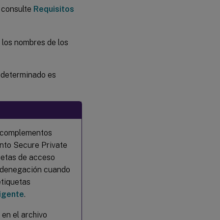
, consulte
Requisitos
r los nombres de los
edeterminado es
os complementos
nto Secure Private
quetas de acceso
e denegación cuando
etiquetas
ligente
.
en el archivo