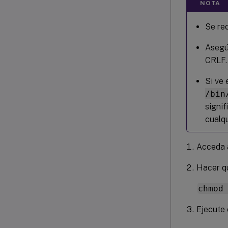
NOTA
Se re
Asegúr
CRLF.
Si ve 
/bin
signif
cualqu
Acceda a
Hacer qu
chmod
Ejecute 