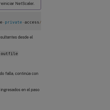
reiniciar NetScaler.
e
-
private
-
access
/
media
/
spaop
-
configure
-
netsc
sultantes desde el
-outfile
o falla, continúa con
 ingresados en el paso