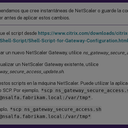
endamos que cree instantáneas de NetScaler o guarde la co
r antes de aplicar estos cambios.
ue el script desde
https://www.citrix.com/downloads/citrix
Shell-Script/Shell-Script-for-Gateway-Configuration.htm
ar un nuevo NetScaler Gateway, utilice
ns_gateway_secure_
ualizar un NetScaler Gateway existente, utilice
way_secure_access_update.sh
.
stos scripts en la máquina NetScaler. Puede utilizar la aplic
 SCP. Por ejemplo,
*scp ns_gateway_secure_access.
@nsalfa.fabrikam.local:/var/tmp*
.
mplo,
*scp ns_gateway_secure_access.sh
@nsalfa.fabrikam.local:/var/tmp*