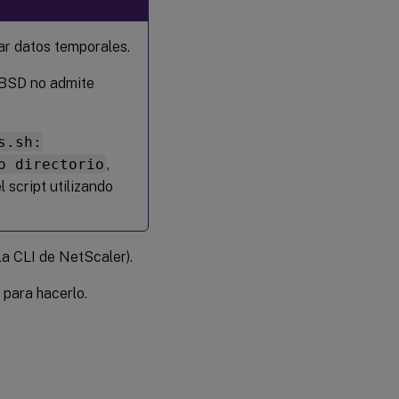
del
complemento
NetScaler
ar datos temporales.
eeBSD no admite
Limitaciones
conocidas
s.sh:
Subir
certificado
o directorio
,
de puerta
l script utilizando
de enlace
pública
la CLI de NetScaler).
 para hacerlo.