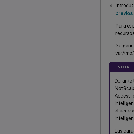
Introduz
previos
.
Para el 
recursos
Se gener
var/tmp
NOTA
Durante 
NetScale
Access, 
intelige
el acceso
intelige
Las cara