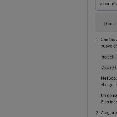
/nsconfi
!
[
Conf
Cambie a
nuevo ar
batch
/var/
NetScale
el sigui
Un coman
6 es inc
Asegúre