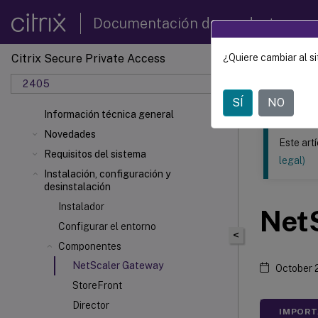
Documentación de productos
Citrix Secure Private Access
¿Quiere cambiar al si
Este contenid
2405
Citrix 
SÍ
NO
Información técnica general
Novedades
Este art
Requisitos del sistema
legal)
Instalación, configuración y
desinstalación
Instalador
Net
Configurar el entorno
<
Componentes
NetScaler Gateway
October 
StoreFront
Director
IMPORT