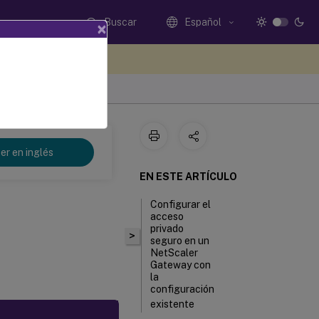
Buscar
Español
×
e sus comentarios aquí
er en inglés
EN ESTE ARTÍCULO
Configurar el
acceso
privado
>
seguro en un
NetScaler
Gateway con
la
configuración
existente