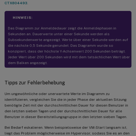
CTX804493
.
HINWEIS:
Das Diagramm zur Anmeldedauer zeigt die Anmeldephasen in
Sekunden an. Dauerwerte unter einer Sekunde werden als
Subsekundenwerte angezeigt. Werte über einer Sekunde werden auf
die nächste 0,5 Sekunde gerundet. Das Diagramm wurde so
konzipiert, dass der höchste Y-Achsenwert 200 Sekunden beträgt.
Jeder Wert über 200 Sekunden wird mit dem tatsächlichen Wert über
dem Balken angezeigt.
Tipps zur Fehlerbehebung
Um ungewöhnliche oder unerwartete Werte im Diagramm zu
identifizieren, vergleichen Sie die in jeder Phase der aktuellen Sitzung
benötigte Zeit mit der durchschnittlichen Dauer für diesen Benutzer in
den letzten sieben Tagen und der durchschnittlichen Dauer für alle
Benutzer in dieser Bereitstellungsgruppe in den letzten sieben Tagen.
Bei Bedarf eskalieren. Wenn beispielsweise der VM-Start langsam ist,
liegt das Problem möglicherweise im Hypervisor, sodass Sie es an den