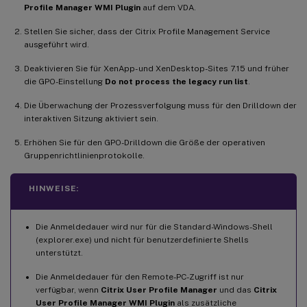
Profile Manager WMI Plugin
auf dem VDA.
Stellen Sie sicher, dass der Citrix Profile Management Service
ausgeführt wird.
Deaktivieren Sie für XenApp- und XenDesktop-Sites 7.15 und früher
die GPO-Einstellung
Do not process the legacy run list
.
Die Überwachung der Prozessverfolgung muss für den Drilldown der
interaktiven Sitzung aktiviert sein.
Erhöhen Sie für den GPO-Drilldown die Größe der operativen
Gruppenrichtlinienprotokolle.
HINWEISE:
Die Anmeldedauer wird nur für die Standard-Windows-Shell
(explorer.exe) und nicht für benutzerdefinierte Shells
unterstützt.
Die Anmeldedauer für den Remote-PC-Zugriff ist nur
verfügbar, wenn
Citrix User Profile Manager
und das
Citrix
User Profile Manager WMI Plugin
als zusätzliche