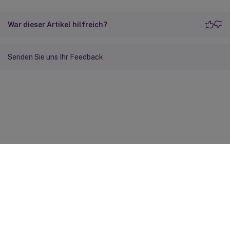
War dieser Artikel hilfreich?
Senden Sie uns Ihr Feedback
Feedback zur Site
Ihre Datenschutzauswahl
Datenschutz und rechtliche
Bestimmungen
Cookie-Einstellungen
docs.cloud.com
© 1999-
2026
Cloud Software Group, Inc. All rights reserved.